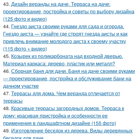
43.
Дизайн веранды на даче. Терраса на даче:
проектирование, постройка и советы по выбору дизайна
(125 фото и видео)
44.
Гнездо аиста своими руками для сада и огорода.
Гнездо аиста — узнайте где строят гнезда аисты и как
привлечь внимание молодого аиста к своему участку
(115 фото + видео)
45.
Козырек из поликарбоната над входной дверью.
Материал каркаса: дерево, пластик или металл?
46.
Сборная баня для дачи. Баня на даче своими руками
— проектирование, постройка и обслуживание бани на
дачном участке
47.
Террасы для дома. Чем веранда отличается от
террасы
48.
Красивые террасы загородных домов. Терраса к
дому: красивая пристройка и особенности ее
применения в ландшафтном дизайне (155 фото)
49.
Изготовление беседок из дерева. Виды деревянных
беседок для дачи