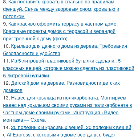
8.
Как поставить кровать в спальне по правилам
феншуй. Связь между здоровым сном, кроватью и
потолком
9.
Как красиво оформить террасу в частном доме.
Красивые проекты домов с террасой и верандой
пристроенной к дому (фото)
10.
Крыльцо для дачного дома из дерева. Требования
безопасности и удобства
11.
Из 5-литровой пластиковой бутылки сделали.. 5
классных вещей, которые можно сделать из пластиковой
5-литровой бутылки
12.
Детский дом на дереве. Разновидности детских
домиков
13.
Навес для крыльца из поликарбоната. Монтируем
навес над крыльцом своими руками из поликарбоната в
частном доме своими руками- Инструкция +Видео
монтажа — Схема
14.
20 полезных и красивых вещей. 20 полезных вещей
с AliExpress, с которыми в доме всегда все будет