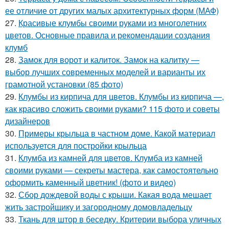
ее отличие от других малых архитектурных форм (МАФ)
27.
Красивые клумбы своими руками из многолетних
цветов. Основные правила и рекомендации создания
клумб
28.
Замок для ворот и калиток. Замок на калитку —
выбор лучших современных моделей и варианты их
грамотной установки (85 фото)
29.
Клумбы из кирпича для цветов. Клумбы из кирпича —,
как красиво сложить своими руками? 115 фото и советы
дизайнеров
30.
Примеры крыльца в частном доме. Какой материал
используется для постройки крыльца
31.
Клумба из камней для цветов. Клумба из камней
своими руками — секреты мастера, как самостоятельно
оформить каменный цветник! (фото и видео)
32.
Сбор дождевой воды с крыши. Какая вода мешает
жить застройщику и загородному домовладельцу
33.
Ткань для штор в беседку. Критерии выбора уличных