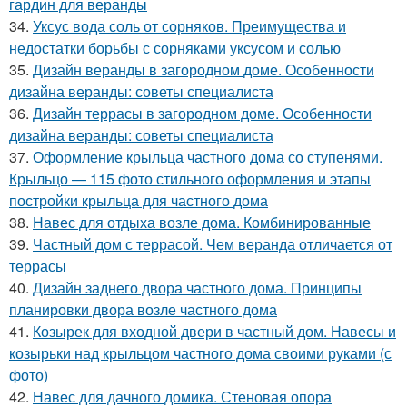
гардин для веранды
34.
Уксус вода соль от сорняков. Преимущества и
недостатки борьбы с сорняками уксусом и солью
35.
Дизайн веранды в загородном доме. Особенности
дизайна веранды: советы специалиста
36.
Дизайн террасы в загородном доме. Особенности
дизайна веранды: советы специалиста
37.
Оформление крыльца частного дома со ступенями.
Крыльцо — 115 фото стильного оформления и этапы
постройки крыльца для частного дома
38.
Навес для отдыха возле дома. Комбинированные
39.
Частный дом с террасой. Чем веранда отличается от
террасы
40.
Дизайн заднего двора частного дома. Принципы
планировки двора возле частного дома
41.
Козырек для входной двери в частный дом. Навесы и
козырьки над крыльцом частного дома своими руками (с
фото)
42.
Навес для дачного домика. Стеновая опора