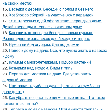
на своих местах
15.
Беседки с дерева. Беседки с полом и без него
16.
Хозблок со сборкой на участке 8х4 с верандой
17.
12 интересных идей оформления веранды в доме.
Дизайн веранды и террасы в частном доме
18.
Как сшить шторы для беседки своими руками.
Разновидности занавесок для беседок и террас
19.
Нужен ли йод огурцам. Для подкормки
20.
Навес к дому на даче. Все, что нужно знать о навесах
к дому
21.
Клумбы с многолетниками. Подбор растений
22.
Козырьки над входом. Виды и типы
23.
Перила для мостика на даче. Где установить
садовый мостик
24.
Цветочная клумба на даче. Цветники и клумбы на
даче (фото)
25.
Как убрать возрастные пигментные пятна. Что такое
пигментные пятна?
26.
Терраса у дома с навесом. Особенности террасы и