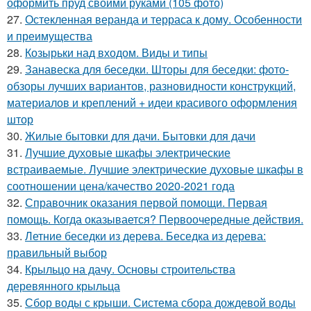
оформить пруд своими руками (105 фото)
27.
Остекленная веранда и терраса к дому. Особенности
и преимущества
28.
Козырьки над входом. Виды и типы
29.
Занавеска для беседки. Шторы для беседки: фото-
обзоры лучших вариантов, разновидности конструкций,
материалов и креплений + идеи красивого оформления
штор
30.
Жилые бытовки для дачи. Бытовки для дачи
31.
Лучшие духовые шкафы электрические
встраиваемые. Лучшие электрические духовые шкафы в
соотношении цена/качество 2020-2021 года
32.
Справочник оказания первой помощи. Первая
помощь. Когда оказывается? Первоочередные действия.
33.
Летние беседки из дерева. Беседка из дерева:
правильный выбор
34.
Крыльцо на дачу. Основы строительства
деревянного крыльца
35.
Сбор воды с крыши. Система сбора дождевой воды