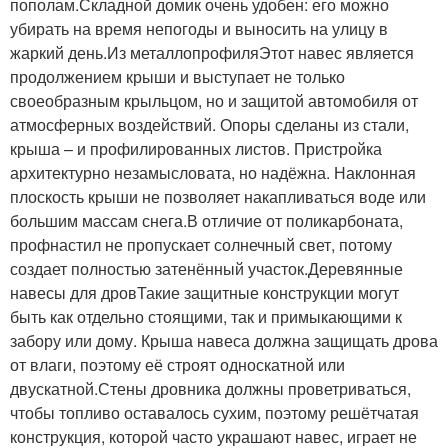
пополам.Складной домик очень удобен: его можно
убирать на время непогоды и выносить на улицу в
жаркий день.Из металлопрофиляЭтот навес является
продолжением крыши и выступает не только
своеобразным крыльцом, но и защитой автомобиля от
атмосферных воздействий. Опоры сделаны из стали,
крыша – и профилированных листов. Пристройка
архитектурно незамысловата, но надёжна. Наклонная
плоскость крыши не позволяет накапливаться воде или
большим массам снега.В отличие от поликарбоната,
профнастил не пропускает солнечный свет, потому
создает полностью затенённый участок.Деревянные
навесы для дровТакие защитные конструкции могут
быть как отдельно стоящими, так и примыкающими к
забору или дому. Крыша навеса должна защищать дрова
от влаги, поэтому её строят односкатной или
двускатной.Стены дровника должны проветриваться,
чтобы топливо оставалось сухим, поэтому решётчатая
конструкция, которой часто украшают навес, играет не