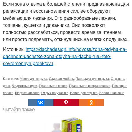
Если зона отдыха в большей степени предназначена для
релаксации и восстановления сил, ее оборудуют
мебелью для лежания. Это разнообразные лежаки,
топчаны, кушетки и диванчики. Они позволяют
полностью расслабиться, провести время за чтением
или просто подремать, откинувшись на мягких подушках.
Источник:
https://dachadesign.info/novosti/zona-otdyha-na-
dachnom-uachstke-zona-otdyha-na-dache-125-foto-
sovremennyh-proektov-i
Категории:
Место для отдыха
,
Садовая мебель
,
Площадка для отдыха
,
Отдых на
даче
,
Бюджетные идеи
,
Правильное место
,
Правильное разграничение
,
Помощь в
поиске
,
Бюджетная зона
,
Отдых на участке
,
Навес для отдыха
,
Небольшая зона
Читайте также