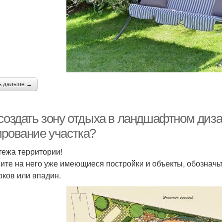
ь дальше →
создать зону отдыха в ландшафтном диза
ирование участка?
тежа территории!
ите на него уже имеющиеся постройки и объекты, обозначь
рков или впадин.