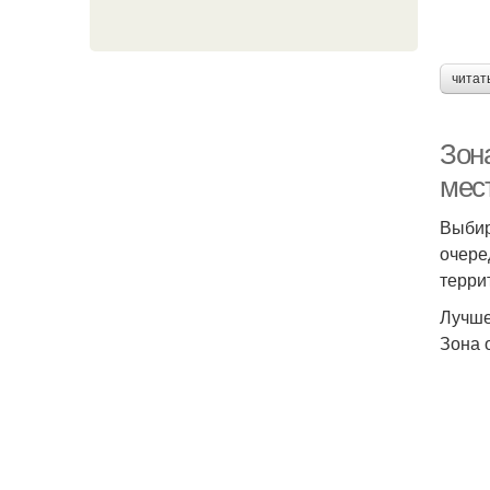
читат
Зона
мес
Выбир
очере
терри
Лучше
Зона 