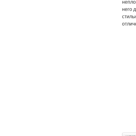
непло
него 
стиль
отлич