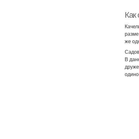
Как 
Качел
разме
же од
Садов
В дан
друже
одино