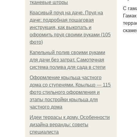
тканевые шторы
С гам
Красивый пруд на даче. Пруд на
Гамак
даче: подробная пошаговая
терра
инструкция, как выкопать и
скаме
оформить пруд своими руками (105
фото)
Капельный полив своими руками
для дачи без затрат. Самотечная
система полива для сада в степи
Оформление крыльца частного
дома со ступенями. Крыльцо — 115
фото стильного оформления и
этапы постройки крыльца для
частного дома
Идеи террасы к дому. Особенности
дизайна веранды: советы
специалиста