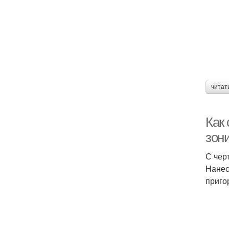
читат
Как 
зон
С чер
Нанес
приго