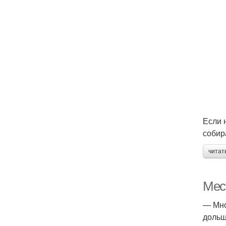
Если 
собир
читат
Мес
— Мно
дольш