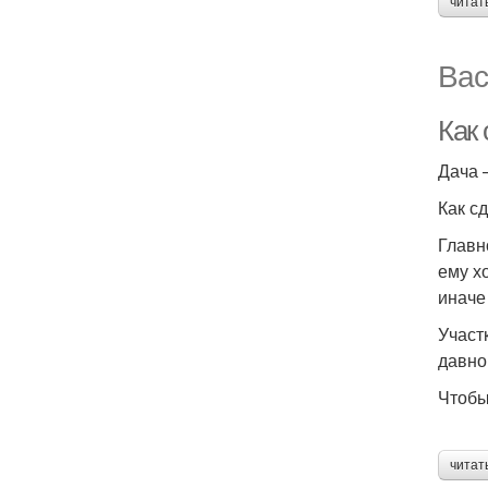
читат
Вас
Как
Дача 
Как с
Главн
ему х
иначе
Участ
давно
Чтобы
читат