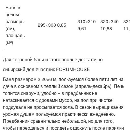
Баня в
целом:
размеры
310×310
320×340
33
295×300 8,85
(см),
9,61
10,88
11
площадь
(м²)
Для сезонной бани и этого вполне достаточно.
сибирский дед Участник FORUMHOUSE
Баня размером 2,20×6 м, пользуемся более пяти лет на
даче в основном в теплый сезон (апрель-декабрь). Печь
топится снаружи, удобно – в предбанник не
натаскивается с дровами мусор, на пол при чистке
поддувала не просыпается зола. В сезон выращивания
урожая душем пользуемся практически ежедневно.
Предбанник сравнительно небольшой, но для того,
чтобы переодеться и посидеть отдохнуть после парилки