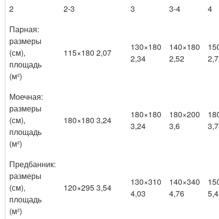
2
2-3
3
3-4
4
Парная:
размеры
130×180
140×180
15
(см),
115×180 2,07
2,34
2,52
2,7
площадь
(м²)
Моечная:
размеры
180×180
180×200
18
(см),
180×180 3,24
3,24
3,6
3,
площадь
(м²)
Предбанник:
размеры
130×310
140×340
15
(см),
120×295 3,54
4,03
4,76
5,4
площадь
(м²)