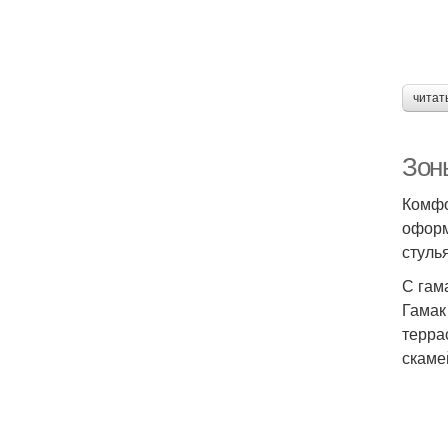
читат
Зоны
Комфо
оформ
стуль
С гам
Гамак
терра
скаме