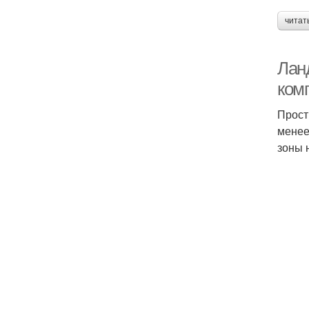
читат
Лан
ком
Прост
менее
зоны 