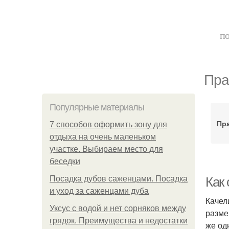
по
Пра
Популярные материалы
Пр
7 способов оформить зону для
отдыха на очень маленьком
участке. Выбираем место для
беседки
Посадка дубов саженцами. Посадка
Как 
и уход за саженцами дуба
Качел
Уксус с водой и нет сорняков между
разме
грядок. Преимущества и недостатки
же од