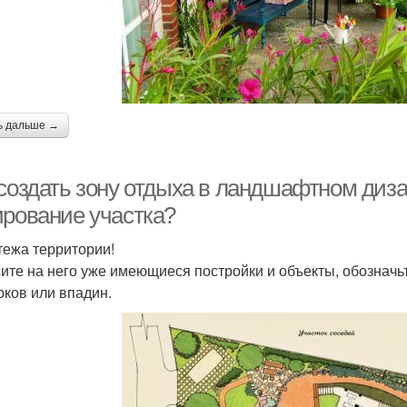
ь дальше →
создать зону отдыха в ландшафтном диза
ирование участка?
тежа территории!
ите на него уже имеющиеся постройки и объекты, обозначь
рков или впадин.