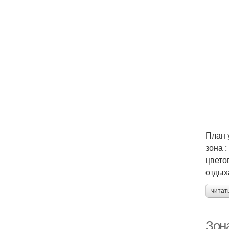
План 
зона :
цвето
отдых
читат
Зон