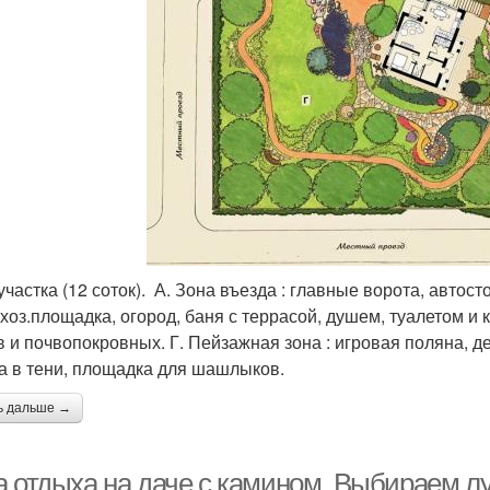
участка (12 соток). А. Зона въезда : главные ворота, автост
 хоз.площадка, огород, баня с террасой, душем, туалетом и 
в и почвопокровных. Г. Пейзажная зона : игровая поляна, д
а в тени, площадка для шашлыков.
ь дальше →
а отдыха на даче с камином. Выбираем 