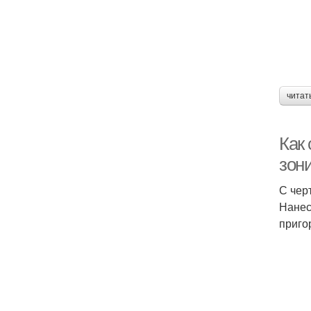
читат
Как 
зон
С чер
Нанес
приго