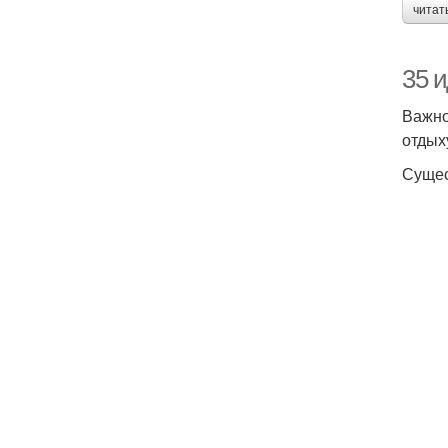
читат
35 
Важно
отдых
Сущес