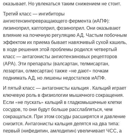
оказывает. Но увлекаться таким снижением не стоит.
Третий класс — ингибиторы
ангиотензинпревращающего фермента (иАПФ):
лизиноприл, каптоприл, фозиноприл. Они оказывают
влияние на почечную регуляцию АД. Частым побочным
эффектом их приема бывает навязчивый сухой кашель,
в ходе решения этой проблемы родился четвертый
класс — антагонисты ангиотензиновых рецепторов
(АРА). Эти препараты (валсартан, телмисартан,
лозартан, олмесартан) также «не дают» почкам
поднимать АД, но лишены недостатков иАПФ.
И пятый класс — антагонисты кальция . Кальций играет
ключевую роль в физиологии мышечного сокращения.
Если «не пускать» кальций в гладкомышечные клетки
сосудов, то они будут больше расслабляться, чем
сокращаться. При этом сосуды расширятся и давление
снизится. Антагонисты кальция делятся на два типа:
первый (нифедипин, амлодипин) увеличивает ЧСС, а