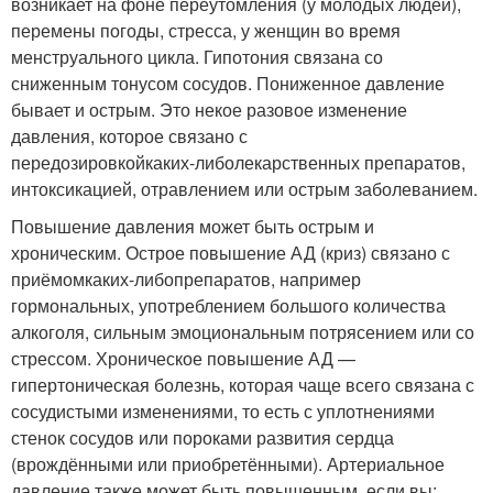
возникает на фоне переутомления (у молодых людей),
перемены погоды, стресса, у женщин во время
менструального цикла. Гипотония связана со
сниженным тонусом сосудов. Пониженное давление
бывает и острым. Это некое разовое изменение
давления, которое связано с
передозировкой
каких-либо
лекарственных препаратов,
интоксикацией, отравлением или острым заболеванием.
Повышение давления может быть острым и
хроническим. Острое повышение АД (криз) связано с
приёмом
каких-либо
препаратов, например
гормональных, употреблением большого количества
алкоголя, сильным эмоциональным потрясением или со
стрессом. Хроническое повышение АД —
гипертоническая болезнь, которая чаще всего связана с
сосудистыми изменениями, то есть с уплотнениями
стенок сосудов или пороками развития сердца
(врождёнными или приобретёнными). Артериальное
давление также может быть повышенным, если вы: