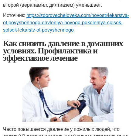
второй (верапамил, дилтиазем) уменьшает.
Источник:
https://zdorovecheloveka.com/novosti/lekarstva-
ot-povyshennogo-davleniya-novogo-pokoleniya-spisok-
spisok-lekarstv-ot-povyshennogo
Как снизить давление в домашних
условиях. Профилактика и
эффективное лечение
Часто повышается давление у пожилых людей, что