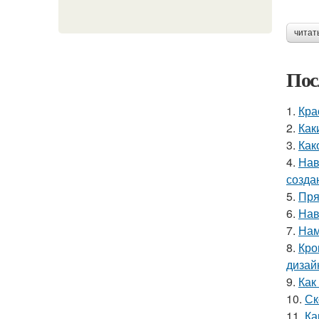
читат
Пос
1.
Кра
2.
Как
3.
Как
4.
Нав
созда
5.
Пря
6.
Нав
7.
Нам
8.
Кро
дизай
9.
Как
10.
Ск
11.
Ка