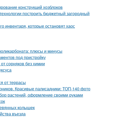
тирование конструкций хозблоков
й технологии построить бюджетный загородный
го инвентаря, которые остановят хаос
 поликарбоната: плюсы и минусы
аментов под пристройку
 от сорняков без химии
уксуса
я от террасы
арников. Красивые палисадники: ТОП-140 фото
ыбор растений, оформление своими руками
сок
еревянных колышек
ойства въезда