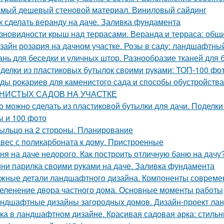
мый дешевый стеновой материал. Виниловый сайдинг
к сделать веранду на даче. Заливка фундамента
зновидности крыш над террасами. Веранда и терраса: общ
зайн розария на дачном участке. Розы в саду: ландшафтный
ань для беседки и уличных штор. Разнообразие тканей для 
делки из пластиковых бутылок своими руками: ТОП-100 фо
ды рокариев для каменистого сада и способы обустрой
НИСТЫХ САДОВ НА УЧАСТКЕ
о можно сделать из пластиковой бутылки для дачи. Поделки 
ы и 100 фото
ыльцо на 2 стороны. Планирование
вес с поликарбоната к дому. Пристроенные
ня на даче недорого. Как построить отличную баню на дачу
ни парилка своими руками на даче. Заливка фундамента
жные детали ландшафтного дизайна. Компоненты совреме
еленение двора частного дома. Основные моменты работы
ндшафтные дизайны загородных домов. Дизайн-проект лан
ка в ландшафтном дизайне. Красивая садовая арка: стильн