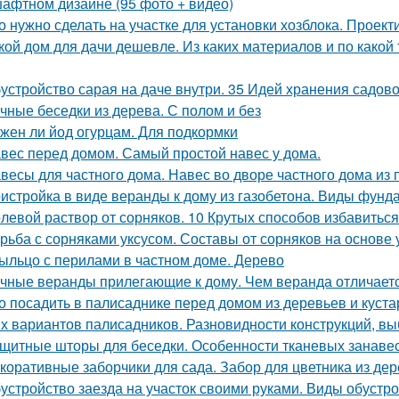
афтном дизайне (95 фото + видео)
о нужно сделать на участке для установки хозблока. Проек
кой дом для дачи дешевле. Из каких материалов и по како
устройство сарая на даче внутри. 35 Идей хранения садово
чные беседки из дерева. С полом и без
жен ли йод огурцам. Для подкормки
вес перед домом. Самый простой навес у дома.
весы для частного дома. Навес во дворе частного дома из
истройка в виде веранды к дому из газобетона. Виды фунд
левой раствор от сорняков. 10 Крутых способов избавиться
рьба с сорняками уксусом. Составы от сорняков на основе 
ыльцо с перилами в частном доме. Дерево
чные веранды прилегающие к дому. Чем веранда отличаетс
о посадить в палисаднике перед домом из деревьев и куст
х вариантов палисадников. Разновидности конструкций, в
щитные шторы для беседки. Особенности тканевых занаве
коративные заборчики для сада. Забор для цветника из д
устройство заезда на участок своими руками. Виды обустр