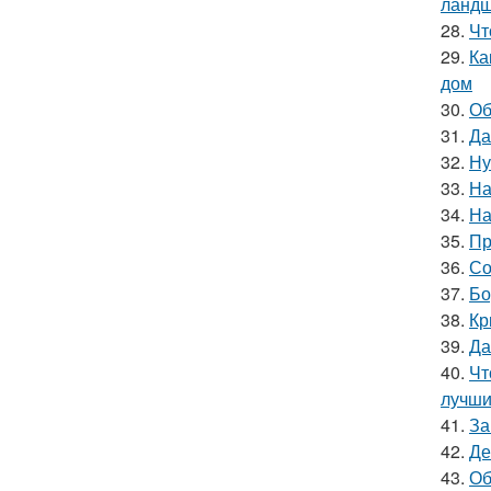
ландш
28.
Чт
29.
Ка
дом
30.
Об
31.
Да
32.
Ну
33.
На
34.
На
35.
Пр
36.
Со
37.
Бо
38.
Кр
39.
Да
40.
Чт
лучши
41.
За
42.
Де
43.
Об