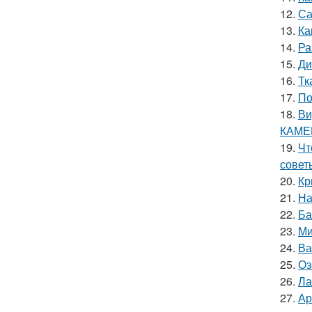
12.
Са
13.
Ка
14.
Ра
15.
Ди
16.
Тк
17.
По
18.
Ви
КАМЕ
19.
Чт
совет
20.
Кр
21.
На
22.
Ба
23.
Ми
24.
Ва
25.
Оз
26.
Ла
27.
Ар