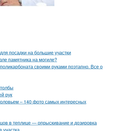
 для посадки на большие участки
озле памятника на могиле?
 поликарбоната своими руками поэтапно. Все о
столбы
ей рук
зголовьем – 140 фото самых интересных
урцов в теплице — опрыскивание и дозировка
в участка