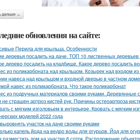
ь дальше →
ледние обновления на сайте:
сивые Перила для крыльца. Особенности
ие деревья посадить на даче. ТОП 10 лиственных деревьев
ое дерево посадить на кладбище. Какое дерево посадить в
ес из поликарбоната над крыльцом. Козырек над входом из
нии навеса над крыльцом и входной дверью в частном доме
мой навес из поликарбоната. Что такое поликарбонат
ес из подручных материалов своими руками. Деревянные 
 не страшен артроз кистей рук. Причины остеоартроза кист
вать с мягким изголовьем в интерьере. Кровать с мягким и
нерских моделей 2022 года
 выровнять участок на даче своими руками
олько капель йода на ведро воды для огурцов. Йод для ог
к разместить дом на участке 6 соток. Расположение объекто