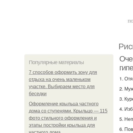
по
Рис
Оче
Популярные материалы
гип
7 способов оформить зону для
1. От
отдыха на очень маленьком
участке. Выбираем место для
2. Му
беседки
3. Кур
Оформление крыльца частного
4. Из
дома со ступенями. Крыльцо — 115
фото стильного оформления и
5. Не
этапы постройки крыльца для
6. По
частного дома