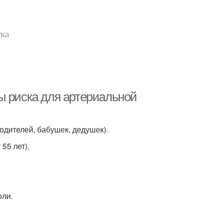
тка
ы риска для артериальной
одителей, бабушек, дедушек).
55 лет).
оли.