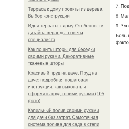
7. По
Терраса к дому проекты из дерева.
8. Ма
Выбор конструкции
9. Зл
Идеи террасы к дому. Особенности
дизайна веранды: советы
Больн
специалиста
факто
Как пошить шторы для беседки
своими руками. Декоративные
тканевые шторы
Красивый пруд на даче. Пруд на
даче: подробная пошаговая
инструкция, как выкопать и
оформить пруд своими руками (105
фото)
Капельный полив своими руками
для дачи без затрат. Самотечная
система полива для сада в степи