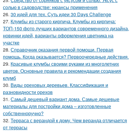
25.
Средство от сорняков с уксусом и солью. Уксус с
солью в садоводстве: нюансы применения
26.
30 идей для тех. Суть идеи 30 Days Challenge
27.
Клумбы из старого кирпича. Клумбы из кирпича:
ТОП-150 фото лучших вариантов современного дизайна,
новинки идей, варианты оформления цветника на
участке
28.
Справочник оказания первой помощи. Первая
помощь. Когда оказывается? Первоочередные действия.
29.
Красивые клумбы своими руками из многолетних
цветов. Основные правила и рекомендации создания
клумб
30.
Виды ореховых деревьев. Классификация и
разновидности орехов
31.
Самый дешевый вариант дома. Самые дешевые
материалы для постройки дома – изготовленные
собственноручно?
32.
Терраса с верандой к дому. Чем веранда отличается
от террасы