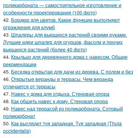
поликарбоната — самостоятельное изготовление и
особенности проектирования (100 фото)
42.
Бордюр для цветов. Какие функции выполняют
ограждения для клумб
43.
Шпалеры для вьющихся растений своими руками.
Лучшие идеи шпалер для огурцов, фасоли и прочих
вьющихся растений (более 40 фото)
44.
Крыльцо для деревянного дома с навесом. Общие
рекомендации
45.
Беседка открытая для дачи из дерева. С полом и без
46.
Открытые веранды и террасы. Чем веранда
отличается от террасы
47.
Навес у дома для отдыха. Стеновая опора
48.
Как обшить навес к дому. Стеновая опора
49.
Навес над террасой из поликарбоната. Сотовый
поликарбонат
50.
Как выглядит туя западная. Туя западная (Thuja
occidentalis)