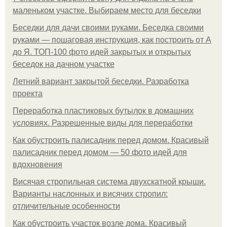
маленьком участке. Выбираем место для беседки
Беседки для дачи своими руками. Беседка своими
руками — пошаговая инструкция, как построить от А
до Я. ТОП-100 фото идей закрытых и открытых
беседок на дачном участке
Летний вариант закрытой беседки. Разработка
проекта
Переработка пластиковых бутылок в домашних
условиях. Разрешенные виды для переработки
Как обустроить палисадник перед домом. Красивый
палисадник перед домом — 50 фото идей для
вдохновения
Висячая стропильная система двухскатной крыши.
Варианты наслонных и висячих стропил:
отличительные особенности
Как обустроить участок возле дома. Красивый