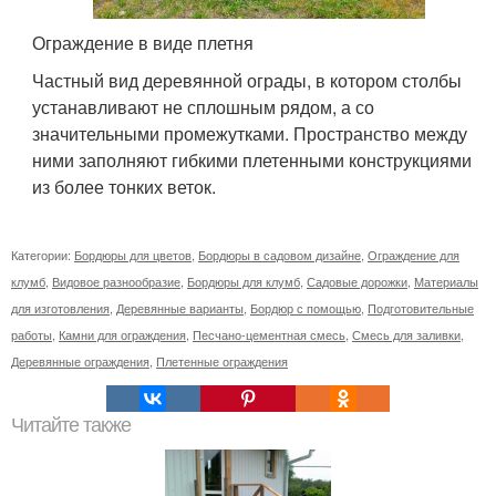
Ограждение в виде плетня
Частный вид деревянной ограды, в котором столбы
устанавливают не сплошным рядом, а со
значительными промежутками. Пространство между
ними заполняют гибкими плетенными конструкциями
из более тонких веток.
Категории:
Бордюры для цветов
,
Бордюры в садовом дизайне
,
Ограждение для
клумб
,
Видовое разнообразие
,
Бордюры для клумб
,
Садовые дорожки
,
Материалы
для изготовления
,
Деревянные варианты
,
Бордюр с помощью
,
Подготовительные
работы
,
Камни для ограждения
,
Песчано-цементная смесь
,
Смесь для заливки
,
Деревянные ограждения
,
Плетенные ограждения
Читайте также