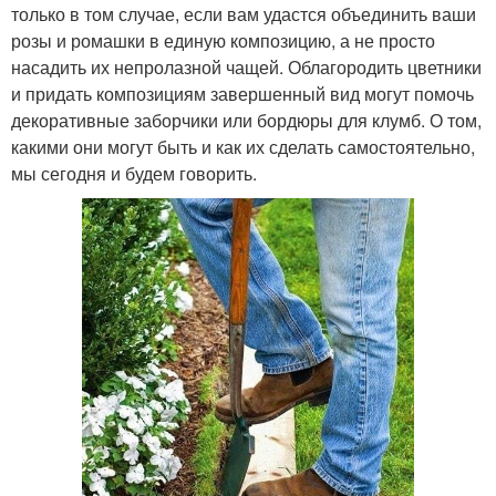
только в том случае, если вам удастся объединить ваши
розы и ромашки в единую композицию, а не просто
Декоративные
Ограждение из металла
насадить их непролазной чащей. Облагородить цветники
ограждения
и придать композициям завершенный вид могут помочь
декоративные заборчики или бордюры для клумб. О том,
какими они могут быть и как их сделать самостоятельно,
Ограждения для
мы сегодня и будем говорить.
Ограждения из металла
цветника
Клумбы из кирпича
Клумбы на участке
Ограждение для
Клумбы из старого
клумбы