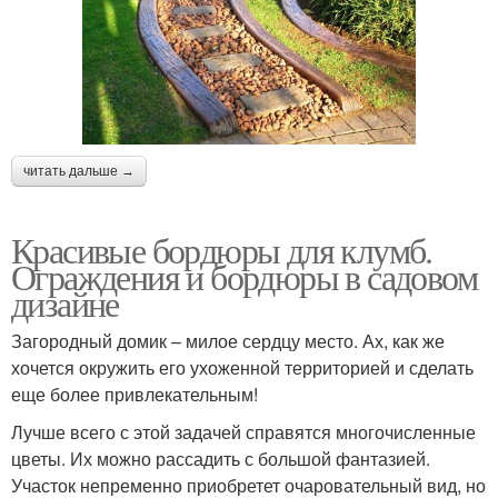
Клумбы из сетки
Двухъярусная клумба
читать дальше →
Декоративное
Красивая клумба
ограждение
Красивые бордюры для клумб.
Ограждения и бордюры в садовом
дизайне
Ограждение для сада
Внутренние ограждения
Загородный домик – милое сердцу место. Ах, как же
хочется окружить его ухоженной территорией и сделать
еще более привлекательным!
Лучше всего с этой задачей справятся многочисленные
Ограждение из дерева
Ограждения из дерева
цветы. Их можно рассадить с большой фантазией.
Участок непременно приобретет очаровательный вид, но