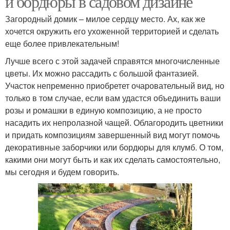
и бордюры в садовом дизайне
Загородный домик – милое сердцу место. Ах, как же
хочется окружить его ухоженной территорией и сделать
еще более привлекательным!
Цвета для клумбы
Бордюры для клумбы
Лучше всего с этой задачей справятся многочисленные
цветы. Их можно рассадить с большой фантазией.
Участок непременно приобретет очаровательный вид, но
только в том случае, если вам удастся объединить ваши
Клумба из камней
Клумбы с фото
розы и ромашки в единую композицию, а не просто
насадить их непролазной чащей. Облагородить цветники
и придать композициям завершенный вид могут помочь
декоративные заборчики или бордюры для клумб. О том,
Материал для каменной
Каменные клумбы
какими они могут быть и как их сделать самостоятельно,
клумбы
мы сегодня и будем говорить.
Клумбы для цветов
Формы для клумбы