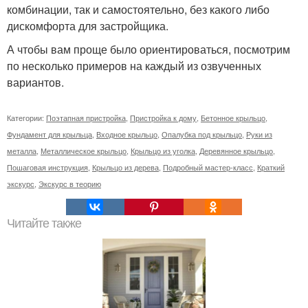
комбинации, так и самостоятельно, без какого либо
дискомфорта для застройщика.
А чтобы вам проще было ориентироваться, посмотрим
по несколько примеров на каждый из озвученных
вариантов.
Категории:
Поэтапная пристройка
,
Пристройка к дому
,
Бетонное крыльцо
,
Фундамент для крыльца
,
Входное крыльцо
,
Опалубка под крыльцо
,
Руки из
металла
,
Металлическое крыльцо
,
Крыльцо из уголка
,
Деревянное крыльцо
,
Пошаговая инструкция
,
Крыльцо из дерева
,
Подробный мастер-класс
,
Краткий
экскурс
,
Экскурс в теорию
Читайте также