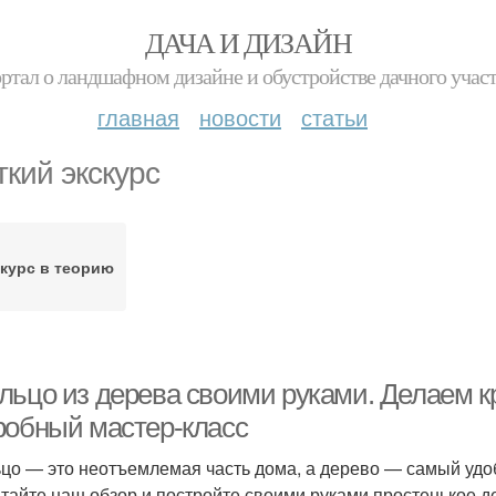
ДАЧА И ДИЗАЙН
ртал о ландшафном дизайне и обустройстве дачного учас
главная
новости
статьи
ткий экскурс
курс в теорию
льцо из дерева своими руками. Делаем кр
робный мастер-класс
цо — это неотъемлемая часть дома, а дерево — самый удо
тайте наш обзор и постройте своими руками простенькое д