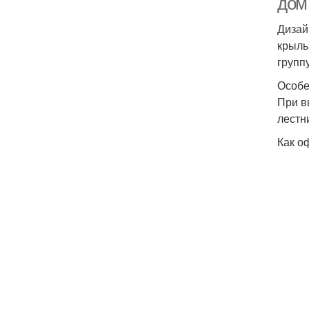
дом
Дизай
крыль
группу
Особе
При в
лестн
Как о