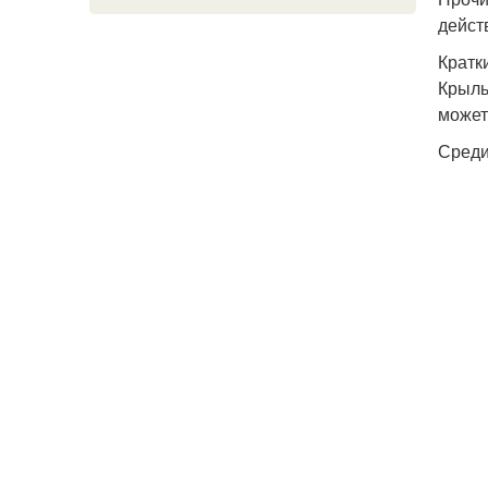
дейст
Кратк
Крыль
может
Среди