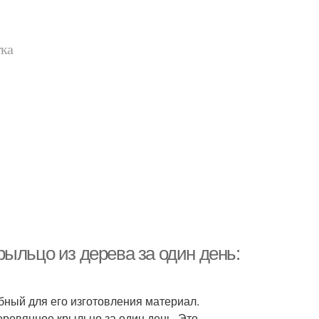
тка
ыльцо из дерева за один день:
бный для его изготовления материал.
еревянное крыльцо за один день. Это