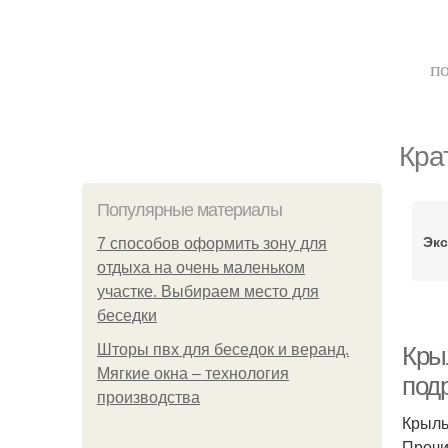
по
Кра
Популярные материалы
Экс
7 способов оформить зону для
отдыха на очень маленьком
участке. Выбираем место для
беседки
Шторы пвх для беседок и веранд.
Кры
Мягкие окна – технология
под
производства
Крыль
Прочи