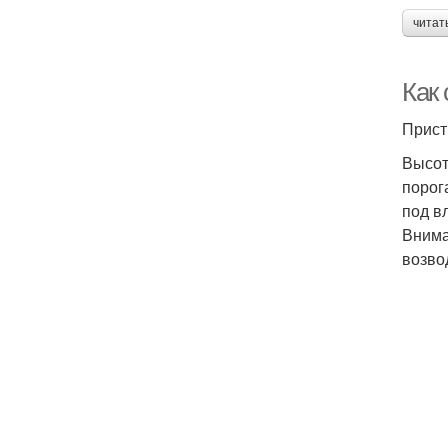
читат
Как
Прист
Высот
порог
под в
Внима
возво