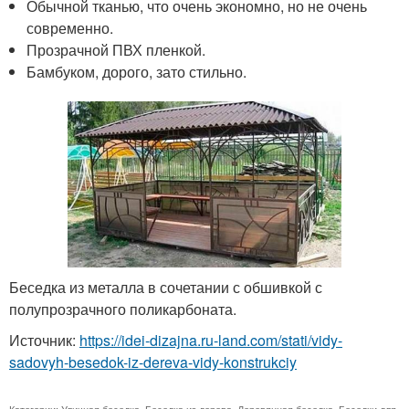
Обычной тканью, что очень экономно, но не очень
современно.
Прозрачной ПВХ пленкой.
Бамбуком, дорого, зато стильно.
Беседка из металла в сочетании с обшивкой с
полупрозрачного поликарбоната.
Источник:
https://idei-dizajna.ru-land.com/stati/vidy-
sadovyh-besedok-iz-dereva-vidy-konstrukciy
Категории:
Уличная беседка
,
Беседка из дерева
,
Деревянная беседка
,
Беседки для