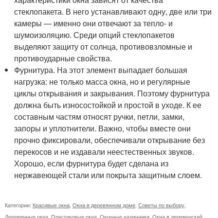
стеклопакета. В него устанавливают одну, две или три
камеры — именно они отвечают за тепло- и
шумоизоляцию. Среди опций стеклопакетов
выделяют защиту от солнца, противовзломные и
противоударные свойства.
Фурнитура. На этот элемент выпадает большая
нагрузка: не только масса окна, но и регулярные
циклы открывания и закрывания. Поэтому фурнитура
должна быть износостойкой и простой в уходе. К ее
составным частям относят ручки, петли, замки,
запоры и уплотнители. Важно, чтобы вместе они
прочно фиксировали, обеспечивали открывание без
перекосов и не издавали неестественных звуков.
Хорошо, если фурнитура будет сделана из
нержавеющей стали или покрыта защитным слоем.
Категории:
Красивые окна
,
Окна в деревянном доме
,
Советы по выбору
,
Деревянные окна
,
Пластиковые окна
,
Оконные наличники
,
Окна в деревенский