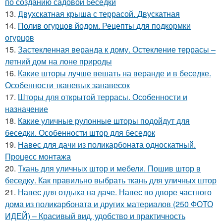
по созданию садовой беседки
13.
Двухскатная крыша с террасой. Двускатная
14.
Полив огурцов йодом. Рецепты для подкормки
огурцов
15.
Застекленная веранда к дому. Остекление террасы –
летний дом на лоне природы
16.
Какие шторы лучше вешать на веранде и в беседке.
Особенности тканевых занавесок
17.
Шторы для открытой террасы. Особенности и
назначение
18.
Какие уличные рулонные шторы подойдут для
беседки. Особенности штор для беседок
19.
Навес для дачи из поликарбоната односкатный.
Процесс монтажа
20.
Ткань для уличных штор и мебели. Пошив штор в
беседку. Как правильно выбрать ткань для уличных штор
21.
Навес для отдыха на даче. Навес во дворе частного
дома из поликарбоната и других материалов (250 ФОТО
ИДЕЙ) – Красивый вид, удобство и практичность