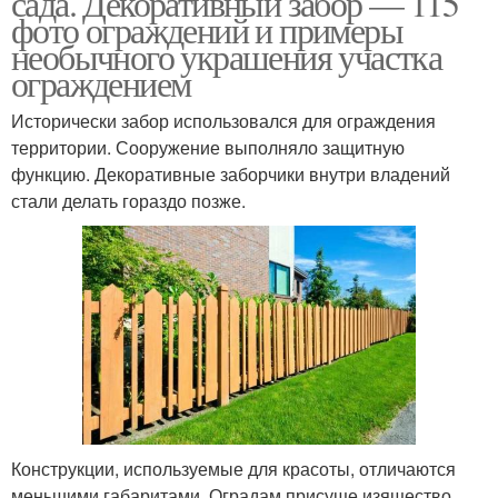
сада. Декоративный забор — 115
фото ограждений и примеры
необычного украшения участка
ограждением
Ограждения из металла
Ограждение для клумб
Исторически забор использовался для ограждения
территории. Сооружение выполняло защитную
функцию. Декоративные заборчики внутри владений
стали делать гораздо позже.
Ограждения для
цветника
Конструкции, используемые для красоты, отличаются
меньшими габаритами. Оградам присуще изящество