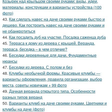
Козырек над крыльцом своими руками: виды, идеи,
материалы, конструкции и варианты устройства (100
фото)
43.
Как сделать навес на даче своими руками быстро и
дешево. Как построить навес на даче своими руками и
не обанкротиться
44.
Как посадить дуб на участке. Посадка саженца дуба
45.
Терраса к дому из дерева с крышей. Веранда,
терраса, беседка – в чем отличие?
46.
Беседки деревянные для дачи. Фундаментные
нюансы
47.
Беседки из дерева. С полом и без
48.
Клумбы необычной формы. Красивые клумбы —
варианты оформления, правила организации, выбор
места, советы новичкам + 99 фото
49.
Дачная веранда открытого типа. Особенности
разных типов веранд
50.
Варианты клумб на даче своими руками. Цветники и
клумбы на даче (фото)