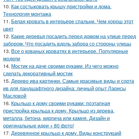
10.
Как состыковать крышу пристройки и дома.
Технология монтажа
11.
Белая кровать в интерьере спальни. Чем хорош этот
цвет
12.
Какие деревья посадить перед домом на улице перед
забором. Что посадить вдоль забора со стороны улицы
13.
Все о кованых кроватях в интерьере. Популярные
модели
14.
Мостик на даче своими руками. Из чего можно
сделать декоративный мостик
15.
Дерево ива картинки. Самые красивые виды и сорта
ив для ландшафтного дизайна: личный опыт Ларисы
Масловой
16.
Крыльцо к дому своими руками: поэтапная
пристройка крыльца к дому. Крыльцо из дерева,
металла, бетона, кирпича или камня. Дизайн и
оригинальные идеи + 80 фото!
17.
Деревянное крыльцо к дому. Виды конструкций