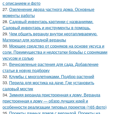
с описанием и фото
27.
Озеленение двора частного дома. Основные
моменты работы
28.
Садовый инвентарь картинки с названиями.
Садовый инвентарь и инструменты в помощь.
29.
Чем обшить веранду внутри неотапливаемую.
Материал для холодной веранды
30.
Моющее средство от сорняков на основе уксуса и
соли. Преимущества и недостатки борьбы с сорняками
уксусом и солью
31.
Вечнозеленые растения для сада. Добавление
статьи в новую подборку
32.
Клумбы с многолетниками. Подбор растений
33.
Перила для мостика на даче. Где установить
садовый мостик
34.
Зимняя веранда пристроенная к дому. Веранда
пристроенная к дому — обзор лучших идей и
особенности реализации типовых проектов (165 фото)
35.
Проекты дачных домов с верандой. Проекты на