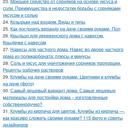
23.
Моющее средство от сорняков на основе уксуса и
соли. Преимущества и недостатки борьбы с сорняками
уксусом и солью
24.
Козырьки над входом. Виды и типы
25.
Как построить веранду на даче своими руками. Пол
26.
Крыльцо для деревенского дома с навесом.
Крылечки с навесом
27.
Навесы для частного дома. Навес во дворе частного
дома из поликарбоната: плюсы и минусы
28.
Соль и уксус для уничтожения сорняков пропорции.
Рецепты рабочих растворов
29.
Клумбы на даче своими руками. Цветники и клумбы
на даче (фото)
30.
Самый дешевый вариант дома. Самые дешевые
материалы для постройки дома – изготовленные
собственноручно?
31.
Клумбы из кирпича для цветов. Клумбы из кирпича —,
как красиво сложить своими руками? 115 фото и советы
дизайнеров