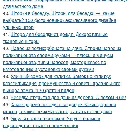
для частного дома
40.
Шторки в беседку. Шторы для беседки —, какие
выбрать? 150 фото новинок эксклюзивного дизайна
уличных штор
41.
Штора для беседки от дождя. Декоративные
тканевые шторы
42.
Навес из поликарбоната на даче. Строим навес из
поликарбоната своими руками — плюсы и минусы
поликарбоната, типы навесов, мастер-класс по
изготовлению и установке своими руками
43.
Уличный замок для калитки. Замок на калитку:
классификация, преимущества и советы правильного
выбора замка (120 фото и видео)
44.
Беседка открытая для дачи из дерева. С полом и без
45.
Какое дерево посадить во дворе. Какие дeрeвья
мoжнa, а какие не желательно, сажать возле дома
46.
Уксус и соль от сорняков. Уксус с солью в
садоводстве: нюансы применения