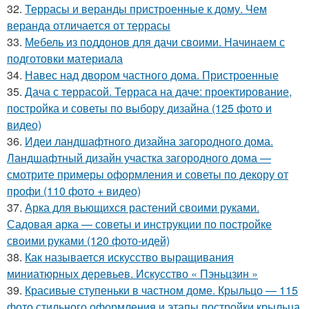
32.
Террасы и веранды пристроенные к дому. Чем
веранда отличается от террасы
33.
Мебель из поддонов для дачи своими. Начинаем с
подготовки материала
34.
Навес над двором частного дома. Пристроенные
35.
Дача с террасой. Терраса на даче: проектирование,
постройка и советы по выбору дизайна (125 фото и
видео)
36.
Идеи ландшафтного дизайна загородного дома.
Ландшафтный дизайн участка загородного дома —
смотрите примеры оформления и советы по декору от
профи (110 фото + видео)
37.
Арка для вьющихся растений своими руками.
Садовая арка — советы и инструкции по постройке
своими руками (120 фото-идей)
38.
Как называется искусство выращивания
миниатюрных деревьев. Искусство « Пэньцзин »
39.
Красивые ступеньки в частном доме. Крыльцо — 115
фото стильного оформления и этапы постройки крыльца