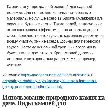
Камни станут прекрасной основой для садовой
дорожки. Для нее можно использовать разные
материалы, но лучше всего выбирать булыжники или
округлые бутовые камни. Также подойдет песчаник с
антискользящим эффектом, но он довольно дорого
стоит. Конечно, не стоит делать каменные дорожки по
всему участку, они не всегда удобны для перевозки
грузов. Поэтому небольшой тропинки возле дома
будет вполне достаточно. Края готовой дорожки
дополните низкорослыми растениями, например,
очитком.
Источник:
https://interior.ru-best.com/idei-dizayna/40-
originalnyh-resheniy-dlya-krasivoy-klumby-s-kamnem-i-
galkoy-podbiraem-podhodyashchiy
Использование природного камня на
даче. Виды камней для