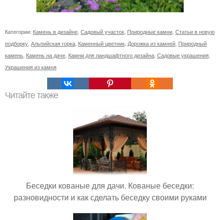
Категории:
Камень в дизайне
,
Садовый участок
,
Природные камни
,
Статьи в новую
подборку
,
Альпийская горка
,
Каменный цветник
,
Дорожка из камней
,
Природный
камень
,
Камень на даче
,
Камни для ландшафтного дизайна
,
Садовые украшения
,
Украшения из камня
Читайте также
Беседки кованые для дачи. Кованые беседки:
разновидности и как сделать беседку своими руками