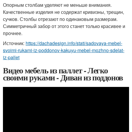
Опорным столбам уделяют не меньше внимания.
Качественные изделия не содержат кривизны, трещин,
сучков. Столбы отрезают по одинаковым размерам.
Симметричный забор от этого станет только красивее и
прочнее.
Источник:
https://dachadesign.info/stati/sadovaya-mebel-
svoimi-rukami-iz-poddonov-kakuyu-mebel-mozhno-sdelat-
iz-pallet
Видео мебель из паллет - Легко
своими руками - Диван из поддонов