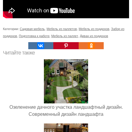
Категории:
Садовая мебель
,
Мебель из паллетов
,
Мебель из поддонов
,
Забор из
поддонов
,
Подготовка к работе
,
Мебель из паллет
,
Диван из поддонов
Читайте также
Озеленение дачного участка ландшафтный дизайн.
Современный дизайн ландшафта