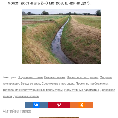
может достигать 2–3 метров, ширина до 5.
Категории:
Подпорные стенки
,
Важные советы
,
Пошаговое построение
,
Опорная
конструкция
,
Въезд во двор
,
Сооружение с помощью
,
Проект по требованиям
,
Требования к конструкционным параметрам
,
Нормативные параметры
,
Дренажная
канава
,
Дренажные канавы
Читайте также