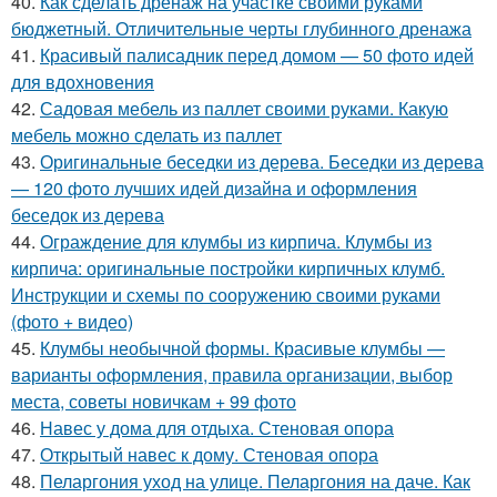
40.
Как сделать дренаж на участке своими руками
бюджетный. Отличительные черты глубинного дренажа
41.
Красивый палисадник перед домом — 50 фото идей
для вдохновения
42.
Садовая мебель из паллет своими руками. Какую
мебель можно сделать из паллет
43.
Оригинальные беседки из дерева. Беседки из дерева
— 120 фото лучших идей дизайна и оформления
беседок из дерева
44.
Ограждение для клумбы из кирпича. Клумбы из
кирпича: оригинальные постройки кирпичных клумб.
Инструкции и схемы по сооружению своими руками
(фото + видео)
45.
Клумбы необычной формы. Красивые клумбы —
варианты оформления, правила организации, выбор
места, советы новичкам + 99 фото
46.
Навес у дома для отдыха. Стеновая опора
47.
Открытый навес к дому. Стеновая опора
48.
Пеларгония уход на улице. Пеларгония на даче. Как