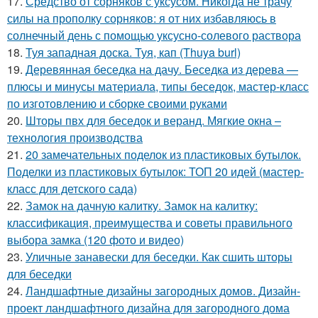
17.
Средство от сорняков с уксусом. Никогда не трачу
силы на прополку сорняков: я от них избавляюсь в
солнечный день с помощью уксусно-солевого раствора
18.
Туя западная доска. Туя, кап (Thuya burl)
19.
Деревянная беседка на дачу. Беседка из дерева —
плюсы и минусы материала, типы беседок, мастер-класс
по изготовлению и сборке своими руками
20.
Шторы пвх для беседок и веранд. Мягкие окна –
технология производства
21.
20 замечательных поделок из пластиковых бутылок.
Поделки из пластиковых бутылок: ТОП 20 идей (мастер-
класс для детского сада)
22.
Замок на дачную калитку. Замок на калитку:
классификация, преимущества и советы правильного
выбора замка (120 фото и видео)
23.
Уличные занавески для беседки. Как сшить шторы
для беседки
24.
Ландшафтные дизайны загородных домов. Дизайн-
проект ландшафтного дизайна для загородного дома