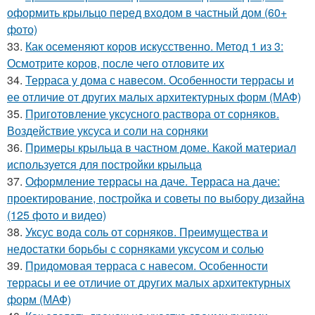
оформить крыльцо перед входом в частный дом (60+
фото)
33.
Как осеменяют коров искусственно. Метод 1 из 3:
Осмотрите коров, после чего отловите их
34.
Терраса у дома с навесом. Особенности террасы и
ее отличие от других малых архитектурных форм (МАФ)
35.
Приготовление уксусного раствора от сорняков.
Воздействие уксуса и соли на сорняки
36.
Примеры крыльца в частном доме. Какой материал
используется для постройки крыльца
37.
Оформление террасы на даче. Терраса на даче:
проектирование, постройка и советы по выбору дизайна
(125 фото и видео)
38.
Уксус вода соль от сорняков. Преимущества и
недостатки борьбы с сорняками уксусом и солью
39.
Придомовая терраса с навесом. Особенности
террасы и ее отличие от других малых архитектурных
форм (МАФ)