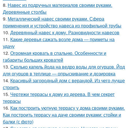
8.
Навес из подручных материалов своими руками.
Деревянные столбы
9.
Металлический навес своими руками. Сфера
применения и устройство навеса из профильной трубы
10.
Деревянный навес к дому. Разновидности навесов
11.
Какие деревья сажать возле дома — приметы на
удачу
12.
Огромная кровать в спальню. Особенности и
габариты больших кроватей
13.
Сколько капель йода на ведро воды для огурцов. Йод
для огурцов в теплице — опрыскивание и дозировка
14.
Красивый загородный дом с верандой. Из чего лучше
строить
15.
Чертежи террасы к дому из дерева. В чем секрет
террасы
16.
Как построить уютную террасу у дома своими руками.
Как построить террасу на даче своими руками: стойки и
балки (с фото)