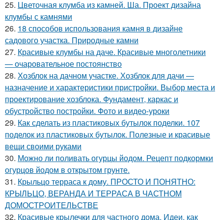
25.
Цветочная клумба из камней. Ша. Проект дизайна
клумбы с камнями
26.
18 способов использования камня в дизайне
садового участка. Природные камни
27.
Красивые клумбы на даче. Красивые многолетники
— очаровательное постоянство
28.
Хозблок на дачном участке. Хозблок для дачи —
назначение и характеристики пристройки. Выбор места и
проектирование хозблока. Фундамент, каркас и
обустройство постройки. Фото и видео-уроки
29.
Как сделать из пластиковых бутылок поделки. 107
поделок из пластиковых бутылок. Полезные и красивые
вещи своими руками
30.
Можно ли поливать огурцы йодом. Рецепт подкормки
огурцов йодом в открытом грунте.
31.
Крыльцо терраса к дому. ПРОСТО И ПОНЯТНО:
КРЫЛЬЦО, ВЕРАНДА И ТЕРРАСА В ЧАСТНОМ
ДОМОСТРОИТЕЛЬСТВЕ
32.
Красивые крылечки для частного дома. Идеи, как