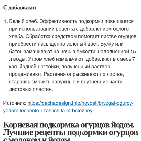
С добавками
Белый хлеб. Эффективность подкормки повышается
при использовании рецепта с добавлением белого
хлеба. Обработка средством помогает листве огурцов
приобрести насыщенно зелёный цвет. Булку или
батон замачивают на ночь в ёмкости, наполненной 15
л воды. Утром хлеб измельчают, добавляют в смесь 7
кап. йодной настойки, полученный раствор
процеживают. Растения опрыскивают по листве,
стараясь смочить наружные и внутренние части
листовых пластин.
Источник:
https://dachadesign.info/novosti/bryzgat-ogurcy-
yodom-lechenie-i-zashchita-ot-bolezney
Корневая подкормка огурцов йодом.
Лучшие рецепты подкормки огурцов
с молоком и йодом