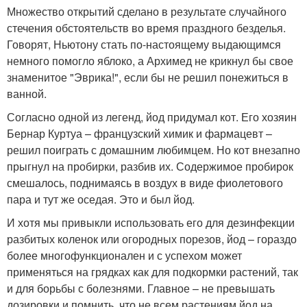
Множество открытий сделано в результате случайного
стечения обстоятельств во время праздного безделья.
Говорят, Ньютону стать по-настоящему выдающимся
немного помогло яблоко, а Архимед не крикнул бы свое
знаменитое "Эврика!", если бы не решил понежиться в
ванной.
Согласно одной из легенд, йод придумал кот. Его хозяин
Бернар Куртуа – французский химик и фармацевт –
решил поиграть с домашним любимцем. Но кот внезапно
прыгнул на пробирки, разбив их. Содержимое пробирок
смешалось, поднимаясь в воздух в виде фиолетового
пара и тут же оседая. Это и был йод.
И хотя мы привыкли использовать его для дезинфекции
разбитых коленок или огородных порезов, йод – гораздо
более многофункционален и с успехом может
применяться на грядках как для подкормки растений, так
и для борьбы с болезнями. Главное – не превышать
дозировки и помнить, что не всем растениям йод на