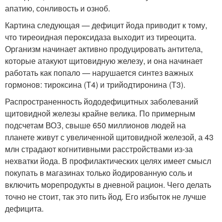
апатию, сонливость и озноб.
Картина следующая — дефицит йода приводит к тому,
что тиреоидная пероксидаза выходит из тиреоцита.
Организм начинает активно продуцировать антитела,
которые атакуют щитовидную железу, и она начинает
работать как попало — нарушается синтез важных
гормонов: тироксина (Т4) и трийодтиронина (Т3).
Распространенность йододефицитных заболеваний
щитовидной железы крайне велика. По примерным
подсчетам ВОЗ, свыше 650 миллионов людей на
планете живут с увеличенной щитовидной железой, а 43
млн страдают когнитивными расстройствами из-за
нехватки йода. В профилактических целях имеет смысл
покупать в магазинах только йодированную соль и
включить морепродукты в дневной рацион. Чего делать
точно не стоит, так это пить йод. Его избыток не лучше
дефицита.