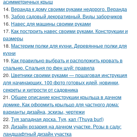
асимметричных крыш
14.
Веранда к дому своими руками недорого. Веранда
15.
Забор садовый декоративный. Виды заборчиков
16.
Навес для машины своими руками
17.
Как построить навес своими руками. Конструкции и
размеры
18.
Мастерим полки для кухни. Деревянные полки для
кухни
19.
Как правильно выбрать и расположить кровать в
спальню. Спальня по фен шуй: правила
20.
Цветники своими руками — пошаговая инструкция
для начинающих. 100 фото готовых идей, новинки,
секреты и хитрости от садовника
21.
Общее описание конструкции крыльца в дачном
домике. Как оформить крыльцо для частного дома:
варианты дизайна, эскизы, чертежи
22.
Туя западная доска. Туя, кап (Thuya burl)
23.
Дизайн розария на дачном участке. Розы в саду:
ландшафтный дизайн участка