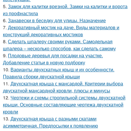
5.
Замок для калитки врезной. Замки на калитки и ворота
из профнастила
6.
Занавески в беседку для улицы. Назначение
7.
Декоративный мостик на даче. Виды материалов и
конструкций декоративных мостиков
8.
Сделать шпалеру своими руками. Самодельная
шпалера – несколько способов, как сделать самому
9.
Плодовые деревья для посадки на участке.
Добавление статьи в новую подборку
10.
Варианты двухскатных крыш и их особенности.
Правила сборки двускатной крыши
11.
Двухскатная крыша с мансардой. Критерии выбора
двускатной мансардной кровли, плюсы и минусы
12.
Чертежи и схемы стропильной системы двухскатной
крыши. Основные составляющие чертежа двухскатной
кровли
13.
Двухскатная крыша с разными скатами
асимметричная. Предпосылки к появлению