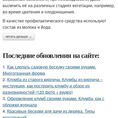
вылечить её на различных стадиях вегетации, например,
во время цветения и плодоношения.
В качестве профилактического средства используют
состав из молока и йода:
читать дальше →
Последние обновления на сайте:
1.
Как сделать садовую беседку своими руками.
Многогранная форма
2.
Клумба из старого кирпича. Клумбы из кирпича –
инструкция, как построить клумбу и обзор их
разновидностей (120 фото + видео)
3.
Оформление клумб своими руками. Клумба, как с
обложки журнала
4.
Красивые беседки для дачи из дерева. Типы
конструкций