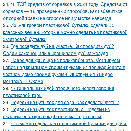
24.
18 ТОП средств от сорняков в 2021 году. Средства от
сорняков — 18 проверенных способов, как избавиться
от сорной травы на огороде или участке навсегда
25.
Из 5-литровой пластиковой бутылки сделали.. 5
классных вещей, которые можно сделать из пластиковой
5-литровой бутылки
26.
Где посадить дуб на участке. Как посадить дуб?
Садим саженец или выращиваем дуб из желудя
27.
Навес для крыльца из поликарбоната. Монтируем
навес над крыльцом своими руками из поликарбоната в
частном доме своими руками- Инструкция +Видео
монтажа — Схема
28.
17 гениальных идей вторичного использования
пластиковой тары
29.
Поделки из бутылок для сада. Как сделать цветы?
30.
Поделки из бутылок пластиковых. Поделки из
пластиковых бутылок (фото и мастер-классы)
31.
Что можно сделать из пластиковой бутылки для дачи.
Поделки из пластиковых бутылок для дачи и сада: идеи,