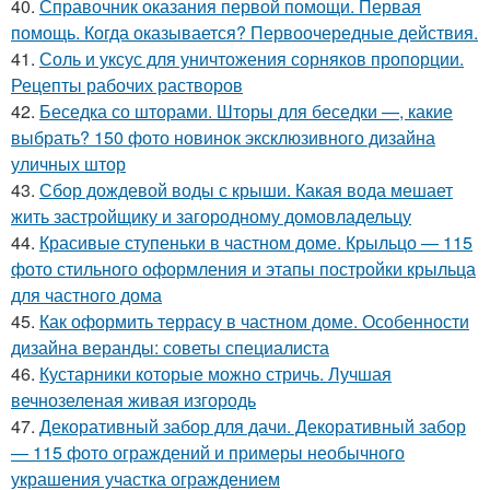
40.
Справочник оказания первой помощи. Первая
помощь. Когда оказывается? Первоочередные действия.
41.
Соль и уксус для уничтожения сорняков пропорции.
Рецепты рабочих растворов
42.
Беседка со шторами. Шторы для беседки —, какие
выбрать? 150 фото новинок эксклюзивного дизайна
уличных штор
43.
Сбор дождевой воды с крыши. Какая вода мешает
жить застройщику и загородному домовладельцу
44.
Красивые ступеньки в частном доме. Крыльцо — 115
фото стильного оформления и этапы постройки крыльца
для частного дома
45.
Как оформить террасу в частном доме. Особенности
дизайна веранды: советы специалиста
46.
Кустарники которые можно стричь. Лучшая
вечнозеленая живая изгородь
47.
Декоративный забор для дачи. Декоративный забор
— 115 фото ограждений и примеры необычного
украшения участка ограждением