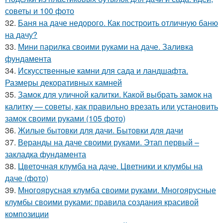
советы и 100 фото
32.
Баня на даче недорого. Как построить отличную баню
на дачу?
33.
Мини парилка своими руками на даче. Заливка
фундамента
34.
Искусственные камни для сада и ландшафта.
Размеры декоративных камней
35.
Замок для уличной калитки. Какой выбрать замок на
калитку — советы, как правильно врезать или установить
замок своими руками (105 фото)
36.
Жилые бытовки для дачи. Бытовки для дачи
37.
Веранды на даче своими руками. Этап первый –
закладка фундамента
38.
Цветочная клумба на даче. Цветники и клумбы на
даче (фото)
39.
Многоярусная клумба своими руками. Многоярусные
клумбы своими руками: правила создания красивой
композиции