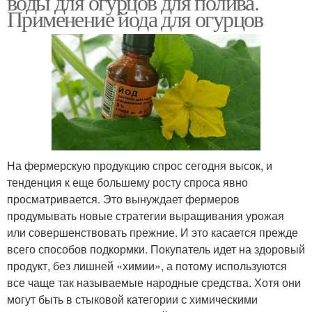
воды для огурцов для полива.
Применение йода для огурцов
Сода для огурцов
Польза для огурцов
Огурцов в открытом
Вред для огурцов
грунте
На фермерскую продукцию спрос сегодня высок, и
тенденция к еще большему росту спроса явно
просматривается. Это вынуждает фермеров
продумывать новые стратегии выращивания урожая
или совершенствовать прежние. И это касается прежде
всего способов подкормки. Покупатель идет на здоровый
продукт, без лишней «химии», а потому используются
все чаще так называемые народные средства. Хотя они
могут быть в стыковой категории с химическими