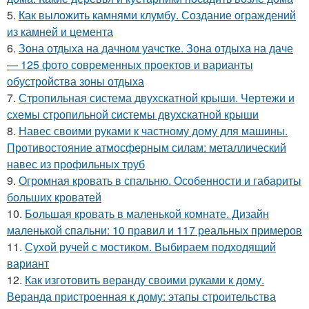
5.
Как выложить камнями клумбу. Создание ограждений
из камней и цемента
6.
Зона отдыха на дачном уачстке. Зона отдыха на даче
— 125 фото современных проектов и варианты
обустройства зоны отдыха
7.
Стропильная система двухскатной крыши. Чертежи и
схемы стропильной системы двухскатной крыши
8.
Навес своими руками к частному дому для машины.
Противостояние атмосферным силам: металлический
навес из профильных труб
9.
Огромная кровать в спальню. Особенности и габариты
больших кроватей
10.
Большая кровать в маленькой комнате. Дизайн
маленькой спальни: 10 правил и 117 реальных примеров
11.
Сухой ручей с мостиком. Выбираем подходящий
вариант
12.
Как изготовить веранду своими руками к дому.
Веранда пристроенная к дому: этапы строительства