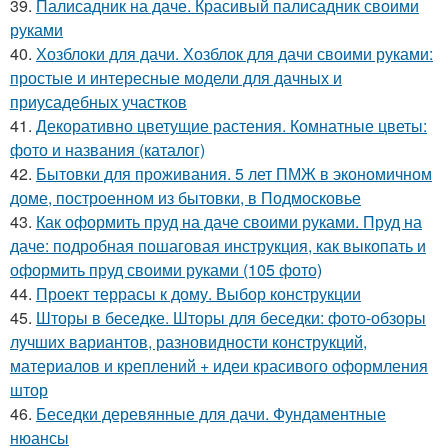
39.
Палисадник на даче. Красивый палисадник своими
руками
40.
Хозблоки для дачи. Хозблок для дачи своими руками:
простые и интересные модели для дачных и
приусадебных участков
41.
Декоративно цветущие растения. Комнатные цветы:
фото и названия (каталог)
42.
Бытовки для проживания. 5 лет ПМЖ в экономичном
доме, построенном из бытовки, в Подмосковье
43.
Как оформить пруд на даче своими руками. Пруд на
даче: подробная пошаговая инструкция, как выкопать и
оформить пруд своими руками (105 фото)
44.
Проект террасы к дому. Выбор конструкции
45.
Шторы в беседке. Шторы для беседки: фото-обзоры
лучших вариантов, разновидности конструкций,
материалов и креплений + идеи красивого оформления
штор
46.
Беседки деревянные для дачи. Фундаментные
нюансы