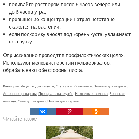
поливайте раствором после 6 часов вечера или
до 6 часов утра;
превышение концентрации натрия негативно
скажется на растении;
если подкормку вносят под корень куста, увлажняют
всю лунку.
Опрыскивание проводят в профилактических целях.
Используют мелкодисперсный пульверизатор,
обрабатывают обе стороны листа.
Категории:
Рецепты для защиты
,
Огурцов от болезней и
,
Зелёнка для огурцов
,
Аптечные препараты
,
Препараты на службе
,
Незнакомая зеленка
,
Зеленка в
помощь
,
Сода для огурцов
,
Польза для огурцов
Читайте также