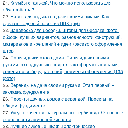
21.
Клумбы с галькой. Что можно использовать для
обустройства?
22.
Навес для отдыха на даче своими руками. Как
сделать садовый навес из ПВХ труб
23.
Занавеска для беседки. Шторы для беседки: фото-
обзоры лучших вариантов, разновидности конструкций,
материалов и креплений + идеи красивого оформления
штор
24.
Полисадники около дома. Палисадник своими
руками: из подручных средств, как оформить цветами,
советы по выбору растений, примеры оформления (135
фото)
25.
Веранды на даче своими руками. Этап первый –
закладка фундамента
26.
Проекты дачных домов с верандой. Проекты на
общем фундаменте
27.
Уксус в качестве натурального гербицида. Основные
особенности лимонной кислоты
28.
Лучшие духовые шкафы электрические