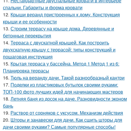
11.
Нестандартные двуспальные кровати в интерьере
спальни. Габариты и форма кровати
12.
Крыши веранд пристроенных к дому. Конструкция
крыши и ее особенности
13.
Строим террасу на крыше дома. Деревянные и
бетонные перекрытия
14.
Терраса с двускатной крышей. Как построить
двухскатную крышу с террасой: типы конструкций и
пошаговая инструкция
15.
Крытая терраса у бассейна. Метод 1 Метод 1 из 6:
Планировка террасы
16.
Тюль на веранду дачи. Такой разнообразный кантри
17.
Поделки из пластиковых бутылок своими руками:
ТОП-100 фото лучших идей для начинающих мастеров
18.
Летняя баня из досок на даче. Разновидности эконом
бань
19.
Раствор от сорняков с уксусом. Механизм действия
20.
Шторы и занавески для дачи. Как сшить шторы для
дачи своими руками? Самые популярные способы!