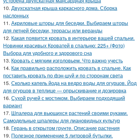
устроена двухскатная мансардная крыша
10.
Двухскатная крыша каркасного дома. Сборка
наслонных
11.
Акриловые шторы для беседки. Выбираем шторы
для летней беседки, террасы или веранды
12.
Какая появится кровать в интерьере вашей спальни.
Новинки красивых Кроватей в спальню: 225+ (Фото)
Выбора для удобного и здорового сна
13.
Кровать с мягким изголовьем. Что важно учесть
14.
Как правильно расположить кровать в спальне. Как
поставить кровать по фэн-шуй и по сторонам света
15.
Сколько капель йода на ведро воды для огурцов. Йод
для огурцов в теплице — опрыскивание и дозировка
16.
Сухой ручей с мостиком. Выбираем подходящий
вариант
17.
Шпалера для вьющихся растений своими руками.
Самодельные шпалеры для лиановидных культур
18.
Герань в открытом грунте. Описание растения
19.
Полезное применение 5 литровой бутылки.