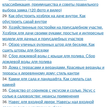
классификация, преимущества и советы правильного
выбора замка (120 фото и видео)
29.
Как обустроить хозблок на даче внутри. Как
обустроить сарай внутри
30.
Хозяйственные постройки на приусадебном участке.
Хозблок для дачи своими руками: простые и интересные
модели для дачных и приусадебных участков
31.
Обзор уличных рулонных штор для беседки. Как
сшить шторы для беседки
32.
Сбор дождевой воды с крыши для полива. Сбор
дождевой воды для полива
33.
Дома с террасами и верандами. Красивые веранды и
террасы к деревянному дому: стиль кантри
34.
Камни для сада и ландшафта. Как сделать сад
камней
35.
Средство от сорняков с уксусом и солью. Уксус с
солью в садоводстве: нюансы применения
36.
Навес для входной двери. Навесы над входной