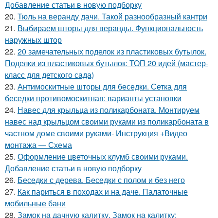
Добавление статьи в новую подборку
20.
Тюль на веранду дачи. Такой разнообразный кантри
21.
Выбираем шторы для веранды. Функциональность
наружных штор
22.
20 замечательных поделок из пластиковых бутылок.
Поделки из пластиковых бутылок: ТОП 20 идей (мастер-
класс для детского сада)
23.
Антимоскитные шторы для беседки. Сетка для
беседки противомоскитная: варианты установки
24.
Навес для крыльца из поликарбоната. Монтируем
навес над крыльцом своими руками из поликарбоната в
частном доме своими руками- Инструкция +Видео
монтажа — Схема
25.
Оформление цветочных клумб своими руками.
Добавление статьи в новую подборку
26.
Беседки с дерева. Беседки с полом и без него
27.
Как париться в походах и на даче. Палаточные
мобильные бани
28.
Замок на дачную калитку. Замок на калитку: