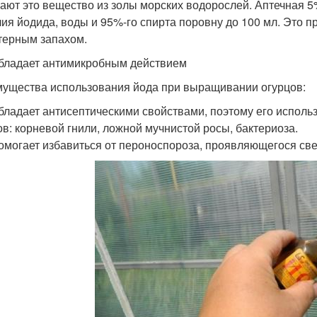
ают это вещество из золы морских водорослей. Аптечная 5%
алия йодида, воды и 95%-го спирта поровну до 100 мл. Это п
терным запахом.
бладает антимикробным действием
ущества использования йода при выращивании огурцов:
бладает антисептическими свойствами, поэтому его исполь
ов: корневой гнили, ложной мучнистой росы, бактериоза.
омогает избавиться от пероноспороза, проявляющегося св