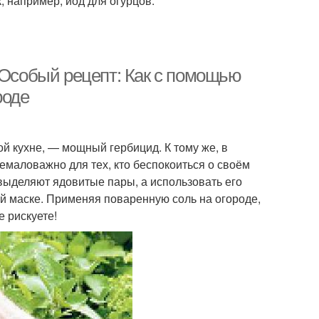
, например, йод для огурцов.
 Особый рецепт: Как с помощью
роде
ой кухне, — мощный гербицид. К тому же, в
немаловажно для тех, кто беспокоиться о своём
выделяют ядовитые пары, а использовать его
ой маске. Применяя поваренную соль на огороде,
 рискуете!