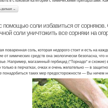
 быть в стыковой категории с химическими препаратами. Как
ь дальше →
 с помощью соли избавиться от сорняков.
чной соли уничтожить все сорняки на ого
ая поваренная соль, которая недорого стоит и есть на кажд
ие от химических средств она экологически безопасна, что 
вье. Например, магазинный гербицид ("Торнадо" и схожие) 
 только в перчатках, очках и очень желательно — в защитн
е понадобиться таких мер предосторожности — Вы ничем не