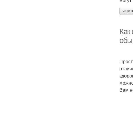
могут
читат
Как
обы
Прост
отлич
здоро
можно
Вам н