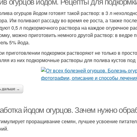
ив огурцов йодом. Рецепты для подкормк
олива огурцов йодом готовят такой раствор: в 3 л нехолод
ора. Им поливают рассаду во время ее роста, а также после
дуют 0,5 л подкормочного раствора на каждое огуречное ра
рмку, можно приготовить немного другой раствор: в ведре 
пель 5% йода.
ри приготовлении подкормок растворяют не только в простой
вляя из них подкормочные растворы для полива кустов под 
ь дальше →
аботка йодом огурцов. Зачем нужно обра
тимулирует проращивание семян, лучшее усвоение питате
ний.