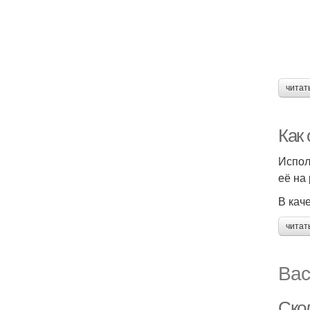
читат
Как
Испол
её на
В кач
читат
Вас
Ско