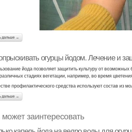
ь дальше →
 опрыскивать огурцы йодом. Лечение и за
ьзование йода позволяет защитить культуру от возможных 
 различных стадиях вегетации, например, во время цветени
естве профилактического средства используют состав из мо
ь дальше →
 может заинтересовать
лько капель йода на ведро воды для огур