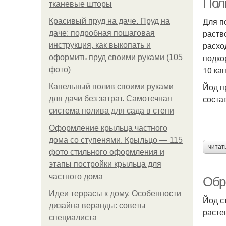
Пол
тканевые шторы
Для п
Красивый пруд на даче. Пруд на
раств
даче: подробная пошаговая
расхо
инструкция, как выкопать и
подко
оформить пруд своими руками (105
10 ка
фото)
Йод п
Капельный полив своими руками
соста
для дачи без затрат. Самотечная
система полива для сада в степи
Оформление крыльца частного
дома со ступенями. Крыльцо — 115
читат
фото стильного оформления и
этапы постройки крыльца для
частного дома
Обр
Идеи террасы к дому. Особенности
Йод с
дизайна веранды: советы
расте
специалиста