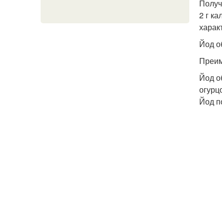
Получ
2 г к
харак
Йод о
Преим
Йод о
огурц
Йод п