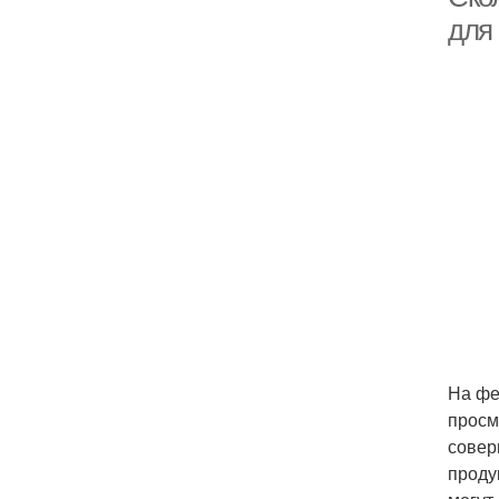
для
На фе
просм
совер
проду