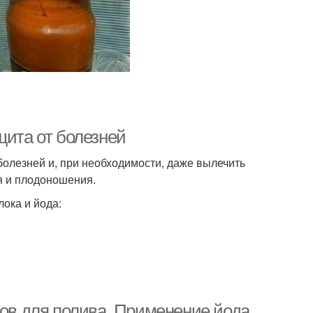
щита от болезней
болезней и, при необходимости, даже вылечить
я и плодоношения.
лока и йода:
цов для полива. Применение йода