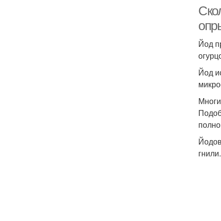
Скол
опр
Йод п
огурц
Йод и
микро
Многи
Подоб
полно
Йодов
гнили.