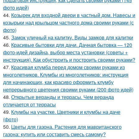
пошаговая инструкция, как сделать своими руками (145
фото идей)
44.
Козырек для входной двери в частный дом. Навесы и
козырьки над крыльцом частного дома своими руками (с
фото)
45.
Замок уличный на калитку. Виды замков для калитки
46.
Красивые бытовки для дачи. Дачная бытовка — 120
фото-идей дизайна, выбор места установки (советы +
инструкция). Как обустроить и построить своими руками?
47.
Красивая клумба перед домом своими руками из
многолетников. Клумбы из многолетников: инструкция
для начинающих, как красиво оформить клумбу
непрерывного цветения своими руками (200 фото идей)
48.
Открытые веранды и террасы. Чем веранда
отличается от террасы
49.
Клумбы на участке. Цветники и клумбы на даче
(фото)
50.
Цветы для газона. Растения для мавританского
газона: купить или составить смесь самому?