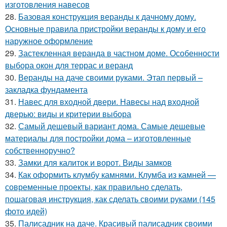
изготовления навесов
28.
Базовая конструкция веранды к дачному дому.
Основные правила пристройки веранды к дому и его
наружное оформление
29.
Застекленная веранда в частном доме. Особенности
выбора окон для террас и веранд
30.
Веранды на даче своими руками. Этап первый –
закладка фундамента
31.
Навес для входной двери. Навесы над входной
дверью: виды и критерии выбора
32.
Самый дешевый вариант дома. Самые дешевые
материалы для постройки дома – изготовленные
собственноручно?
33.
Замки для калиток и ворот. Виды замков
34.
Как оформить клумбу камнями. Клумба из камней —
современные проекты, как правильно сделать,
пошаговая инструкция, как сделать своими руками (145
фото идей)
35.
Палисадник на даче. Красивый палисадник своими