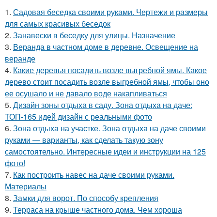
1.
Садовая беседка своими руками. Чертежи и размеры
для самых красивых беседок
2.
Занавески в беседку для улицы. Назначение
3.
Веранда в частном доме в деревне. Освещение на
веранде
4.
Какие деревья посадить возле выгребной ямы. Какое
дерево стоит посадить возле выгребной ямы, чтобы оно
ее осушало и не давало воде накапливаться
5.
Дизайн зоны отдыха в саду. Зона отдыха на даче:
ТОП-165 идей дизайн с реальными фото
6.
Зона отдыха на участке. Зона отдыха на даче своими
руками — варианты, как сделать такую зону
самостоятельно. Интересные идеи и инструкции на 125
фото!
7.
Как построить навес на даче своими руками.
Материалы
8.
Замки для ворот. По способу крепления
9.
Терраса на крыше частного дома. Чем хороша