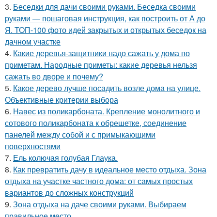
3.
Беседки для дачи своими руками. Беседка своими
руками — пошаговая инструкция, как построить от А до
Я. ТОП-100 фото идей закрытых и открытых беседок на
дачном участке
4.
Какие деревья-защитники надо сажать у дома по
приметам. Народные приметы: какие деревья нельзя
сажать во дворе и почему?
5.
Какое дерево лучше посадить возле дома на улице.
Объективные критерии выбора
6.
Навес из поликарбоната. Крепление монолитного и
сотового поликарбоната к обрешетке, соединение
панелей между собой и с примыкающими
поверхностями
7.
Ель колючая голубая Глаука.
8.
Как превратить дачу в идеальное место отдыха. Зона
отдыха на участке частного дома: от самых простых
вариантов до сложных конструкций
9.
Зона отдыха на даче своими руками. Выбираем
правильное место