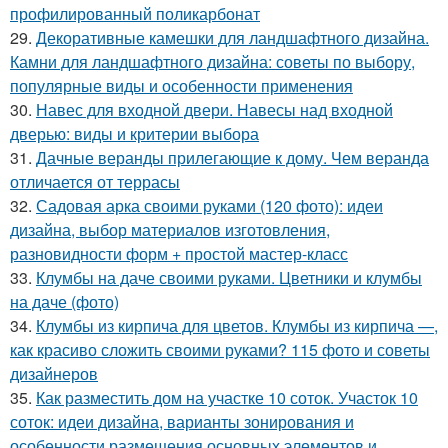
профилированный поликарбонат
29.
Декоративные камешки для ландшафтного дизайна.
Камни для ландшафтного дизайна: советы по выбору,
популярные виды и особенности применения
30.
Навес для входной двери. Навесы над входной
дверью: виды и критерии выбора
31.
Дачные веранды прилегающие к дому. Чем веранда
отличается от террасы
32.
Садовая арка своими руками (120 фото): идеи
дизайна, выбор материалов изготовления,
разновидности форм + простой мастер-класс
33.
Клумбы на даче своими руками. Цветники и клумбы
на даче (фото)
34.
Клумбы из кирпича для цветов. Клумбы из кирпича —,
как красиво сложить своими руками? 115 фото и советы
дизайнеров
35.
Как разместить дом на участке 10 соток. Участок 10
соток: идеи дизайна, варианты зонирования и
особенности размещения основных элементов и