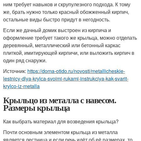
ним требует навыков и скрупулезного подхода. К тому
же, брать нужно только красный обожженный кирпич,
остальные виды быстро придут в негодность.
Если же дачный домик выстроен из кирпича и
оформление требует такого же крыльца, можно отделать
деревянный, металлический или бетонный каркас
плиткой, имитирующей кирпичи, или выложить кирпич в
один ряд снаружи.
Источник:
https://doma-otido.ru/novosti/metallicheskie-
lestnicy-dlya-krylca-svoimi-rukami-instrukciya-kak-svarit-
krylco-iz-metalla
Крыльцо из металла с навесом.
Размеры крыльца
Как выбрать материал для возведения крыльца?
Почти основным элементом крыльца из металла
является лестница и если речь идёт об её размерах, то