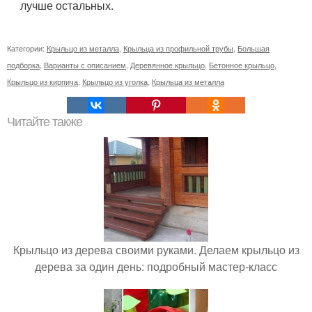
лучше остальных.
Категории:
Крыльцо из металла
,
Крыльца из профильной трубы
,
Большая
подборка
,
Варианты с описанием
,
Деревянное крыльцо
,
Бетонное крыльцо
,
Крыльцо из кирпича
,
Крыльцо из уголка
,
Крыльца из металла
Читайте также
Крыльцо из дерева своими руками. Делаем крыльцо из
дерева за один день: подробный мастер-класс