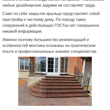
любые дизайнерские задумки не составляет труда.
Само по себе закрытое крыльцо представляет собой
Крыльцо из уголка
Крыльца из металла
пристройку к частному дому. По поводу таких
сооружений в действующих ГОСТах нет совершенно
никакой информации.
Именно поэтому большинство рекомендаций и
Крыльца к новому году
Крыльцо с террасой
особенностей монтажа основаны на практическом
опыте и профессиональных знаниях специалистов.
Дом с крыльцом
Крыльцо с навесом
Поручни для крыльца
Поручни на крыльцо