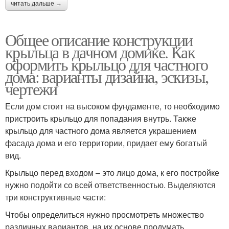
читать дальше →
Ступеньки для крыльца
Лестница для крыльца
Общее описание конструкции
крыльца в дачном домике. Как
оформить крыльцо для частного
дома: варианты дизайна, эскизы,
Крыльцо в дом
Навес над крыльцом
чертежи
Если дом стоит на высоком фундаменте, то необходимо
пристроить крыльцо для попадания внутрь. Также
крыльцо для частного дома является украшением
Козырек над крыльцом
Крыльцо для дачи
фасада дома и его территории, придает ему богатый
вид.
Крыльцо перед входом – это лицо дома, к его постройке
нужно подойти со всей ответственностью. Выделяются
три конструктивные части:
Чтобы определиться нужно просмотреть множество
различных вариантов, на их основе продумать