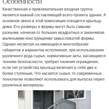
Особенности
Качественная и привлекательная входная группа
является важной составляющей всего проекта здания. А
Крыльца в дачном
Металлическое
основное звено в этой композиции отводится крыльцу
домике
крыльцо
дома. Его размеры и формы могут быть самыми
разными, начиная от больших квадратных и заканчивая
маленькими конструкциями замысловатой формы.
Однако несмотря на имеющееся многообразие
Каменное крыльцо
Крыльцо перед домом
габаритов и вариантов исполнения, при использовании
различного рода сырья, нормативные акты, касающиеся
техники безопасности, требуют наличия ограждения,
если тип устройства крыльца включает в себя две и
более ступеньки. Что касается сырья, то современные
Крыльца к дому
Крыльца на даче
технологии позволяют использовать для выпуска перил
различные материалы.
Фундамент под
Ступени для крыльца
крыльцо