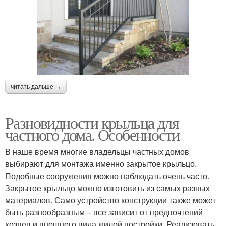
Крыльца в частном
Крыльцо к дому
доме
читать дальше →
Крыльцо из бетона
Основа под крыльцо
Разновидности крыльца для
частного дома. Особенности
Крыльца из дерева
Опалубка под крыльцо
В наше время многие владельцы частных домов
выбирают для монтажа именно закрытое крыльцо.
Подобные сооружения можно наблюдать очень часто.
Закрытое крыльцо можно изготовить из самых разных
Фундамент для
Крыльца из
материалов. Само устройство конструкции также может
крыльца
профильной трубы
быть разнообразным – все зависит от предпочтений
хозяев и внешнего вида жилой постройки. Реализовать