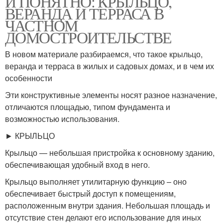
И ПОНЯТНО: КРЫЛЬЦО,
ВЕРАНДА И ТЕРРАСА В
ЧАСТНОМ
ДОМОСТРОИТЕЛЬСТВЕ
Веранды в каркасном
Крыльцо с верандой
доме
В новом материале разбираемся, что такое крыльцо,
веранда и терраса в жилых и садовых домах, и в чем их
особенности
Эти конструктивные элементы носят разное назначение,
Крыльцо с террасой
Крыльцо из металла
отличаются площадью, типом фундамента и
возможностью использования.
► КРЫЛЬЦО
Крыльцо — небольшая пристройка к основному зданию,
Деревянное крыльцо
Крыльцо с навесом
обеспечивающая удобный вход в него.
Крыльцо выполняет утилитарную функцию – оно
обеспечивает быстрый доступ к помещениям,
расположенным внутри здания. Небольшая площадь и
отсутствие стен делают его использование для иных