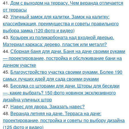
41.
Дом с выходом на террасу. Чем веранда отличается
от террасы
42.
Уличный замок для калитки. Замок на калитку:
классификация, преимущества и советы правильного
выбора замка (120 фото и видео)
43.
Козырек из поликарбоната над входной дверью.
Материал каркаса: дерево, пластик или металл?
44.
Сборная баня для дачи. Баня на даче своими руками
— проектирование, постройка и обслуживание бани на
дачном участке
45.
Благоустройство участка своими руками. Более 190
самых лучших идей для сада своими руками
46.
Беседка со шторами для дачи. Шторы для беседки
—, какие выбрать? 150 фото новинок эксклюзивного
дизайна уличных штор
47.
Навес для двора. Заказать навес?
48.
Веранда летняя на даче. Терраса на даче:
проектирование, постройка и советы по выбору дизайна
(125 фото и видео)