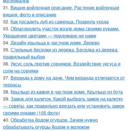
материалов
31.
Вишня войлочная описание. Растение войлочная
вишня: фото и описание
32.
Как посадить дуб из саженца. Правила ухода
33.
Облагородить участок возле дома своими руками.
Украшение цветами — придумано не нами
34.
Дизайн крыльца в частном доме. Дерево
35.
Стильные беседки из дерева. Беседка из дерева:
правильный выбор
36.
Уксус соль против сорняков. Воздействие уксуса и
соли на сорняки
37.
Веранда к дому на даче. Чем веранда отличается от
террасы
38.
Крыльцо из камня в частном доме. Крыльцо из бута
39.
Замок для калиток. Какой выбрать замок на калитку
— советы, как правильно врезать или установить замок
своими руками (105 фото)
40.
Обработка йодом огурцов. Зачем нужно
обрабатывать огурцы йодом и молоком