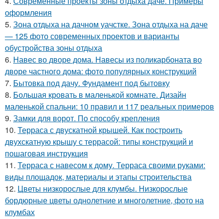
4.
Современные проекты зоны отдыха даче. Примеры
оформления
5.
Зона отдыха на дачном уачстке. Зона отдыха на даче
— 125 фото современных проектов и варианты
обустройства зоны отдыха
6.
Навес во дворе дома. Навесы из поликарбоната во
дворе частного дома: фото популярных конструкций
7.
Бытовка под дачу. Фундамент под бытовку
8.
Большая кровать в маленькой комнате. Дизайн
маленькой спальни: 10 правил и 117 реальных примеров
9.
Замки для ворот. По способу крепления
10.
Терраса с двускатной крышей. Как построить
двухскатную крышу с террасой: типы конструкций и
пошаговая инструкция
11.
Терраса с навесом к дому. Терраса своими руками:
виды площадок, материалы и этапы строительства
12.
Цветы низкорослые для клумбы. Низкорослые
бордюрные цветы однолетние и многолетние, фото на
клумбах