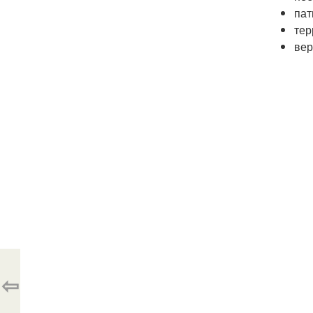
пат
тер
вер
⇦