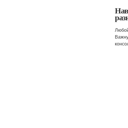
Нав
раз
Любой
Важну
консо