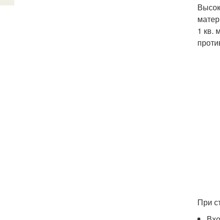
Высок
матер
1 кв.
проти
При с
Вхо