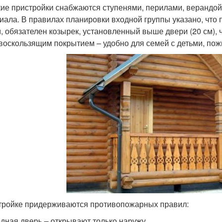
ие пристройки снабжаются ступенями, перилами, верандой
иала. В правилах планировки входной группы указано, чт
 м, обязателен козырек, установленный выше двери (20 см),
воскользящим покрытием – удобно для семей с детьми, по
тройке придерживаются противопожарных правил:
дная дверь – открывают только наружу.