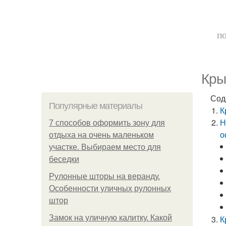
по
Кры
Сод
Популярные материалы
К
Н
7 способов оформить зону для
о
отдыха на очень маленьком
участке. Выбираем место для
беседки
Рулонные шторы на веранду.
Особенности уличных рулонных
штор
Замок на уличную калитку. Какой
К