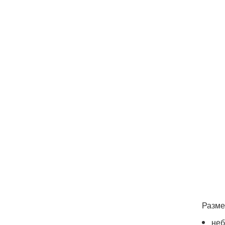
Разме
неб