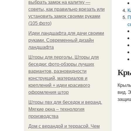
выбрать замок на калитку —
советы, как правильно врезать или
К
установить замок своими руками
П
(105 фото)
с
Идеи ландшафта для дачи своими
руками. Современный дизайн
ландшафта
Шторы для перголы. Шторы для
беседки: фото-обзоры лучших
Кры
вариантов, разновидности
конструкций, материалов и
Крыль
креплений + идеи красивого
вид. 
оформления штор
защищ
Шторы пвх для беседок и веранд.
Мягкие окна – технология
производства
Дом с верандой и террасой. Чем