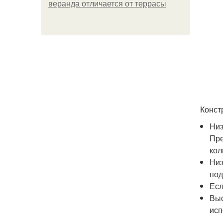
веранда отличается от террасы
Конст
Низ
Пре
кол
Низ
под
Есл
Выс
исп