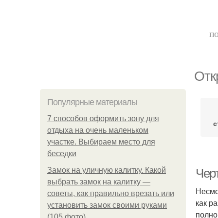
по
Отк
Популярные материалы
7 способов оформить зону для
с
отдыха на очень маленьком
участке. Выбираем место для
беседки
Замок на уличную калитку. Какой
Черт
выбрать замок на калитку —
Несмо
советы, как правильно врезать или
как р
установить замок своими руками
полно
(105 фото)