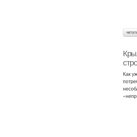
читат
Крыл
стр
Как у
потре
несоб
«непр