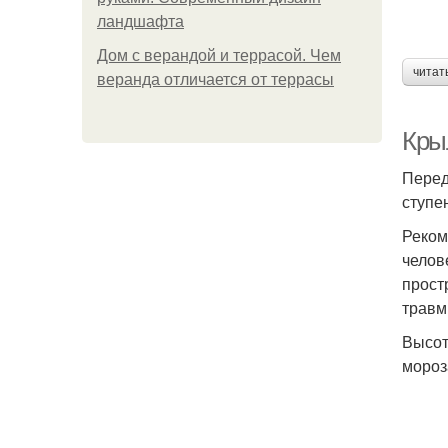
ландшафта
Дом с верандой и террасой. Чем
читат
веранда отличается от террасы
Кры
Перед
ступе
Реком
челов
прост
травм
Высот
мороз