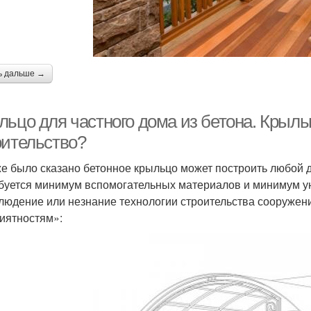
ь дальше →
ьцо для частного дома из бетона. Крыльц
оительство?
же было сказано бетонное крыльцо может построить любой 
буется минимум вспомогательных материалов и минимум ун
людение или незнание технологии строительства сооруже
иятностям»: