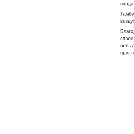
входн
Тамбу
возду
Благо
спрое
боль 
прист