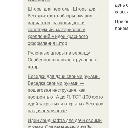
день 
Шторы для перголы. Шторы для
класс
беседки: фото-обзоры лучших
При в
вариантов, разновидности
прием
конструкций, материалов и
креплений + идеи красивого
оформления штор
Рулонные шторы на веранду.
Особенности уличных рулонных
штор
Беседки для дачи своими руками.
Беседка своими руками —
пошаговая инструкция, как
построить от А до Я. ТОП-100 фото
идей закрытых и открытых беседок
на дачном участке
Идеи ландшафта для дачи своими
руками. Современный дизайн