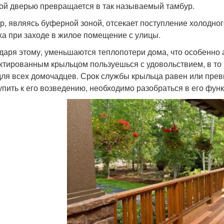
ой дверью превращается в так называемый тамбур.
р, являясь буферной зоной, отсекает поступление холодног
ха при заходе в жилое помещение с улицы.
даря этому, уменьшаются теплопотери дома, что особенно 
ктированным крыльцом пользуешься с удовольствием, в то
для всех домочадцев. Срок службы крыльца равен или пре
упить к его возведению, необходимо разобраться в его функ