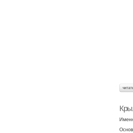
читат
Кры
Именн
Основ