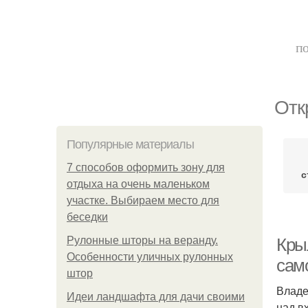
по
Отк
Популярные материалы
7 способов оформить зону для
с
отдыха на очень маленьком
участке. Выбираем место для
беседки
Рулонные шторы на веранду.
Кры
Особенности уличных рулонных
сам
штор
Владе
Идеи ландшафта для дачи своими
над в