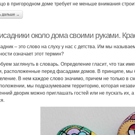
цо в пригородном доме требует не меньше внимания строит
ь дальше →
исадники около дома своими руками. Кр
адник – это слово на слуху у нас с детства. Им мы называе
ности означает этот термин?
буем заглянуть в словарь. Определение гласит, что так и
и, расположенные перед фасадами домов. В принципе, мы б
еление. В нем каждое слово значимо, причем не только в см
положении, мы подразумеваем территорию, которая независ
енний дворик можно приглашать гостей или не пускать их, а 
я.