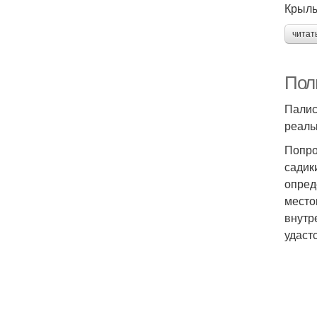
Крыль
читат
Пол
Палис
реаль
Попро
садик
опред
место
внутр
удастс