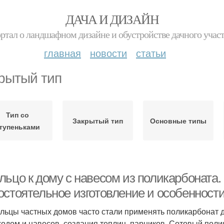
ДАЧА И ДИЗАЙН
ртал о ландшафном дизайне и обустройстве дачного учас
главная
новости
статьи
рытый тип
Тип со
Закрытый тип
Основные типы
тупеньками
льцо к дому с навесом из поликарбоната
остоятельное изготовление и особенности
льцы частных домов часто стали применять поликарбонат д
ходом и навесов, создания теплиц, парников. Сотовый пол