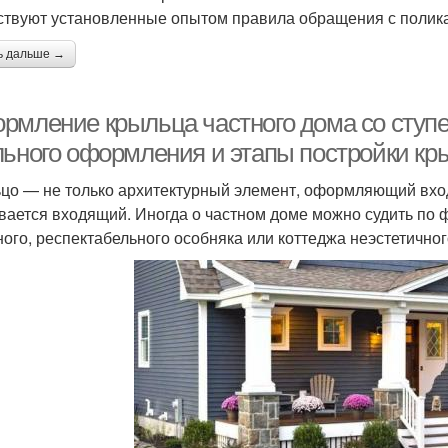
твуют установленные опытом правила обращения с полик
ь дальше →
рмление крыльца частного дома со ступ
льного оформления и этапы постройки кр
цо — не только архитектурный элемент, оформляющий вход,
вается входящий. Иногда о частном доме можно судить по ф
ного, респектабельного особняка или коттеджа неэстетичног