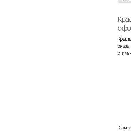
Кра
офо
Крыль
оказы
стиль
К ако