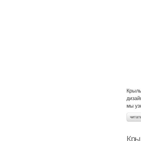
Крыль
дизай
мы уз
читат
Кры