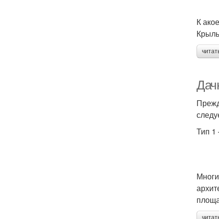
К ако
Крыль
читат
Дач
Прежд
следу
Тип 1
Многи
архит
площа
читат