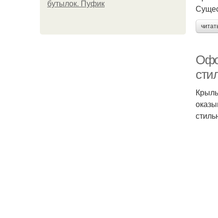
бутылок. Пуфик
Сущес
читат
Офо
сти
Крыль
оказы
стиль