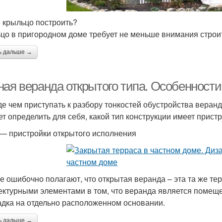
е крыльцо построить?
цо в пригородном доме требует не меньше внимания строит
ь дальше →
ная веранда открытого типа. Особенности
е чем приступать к разбору тонкостей обустройства веранд
ет определить для себя, какой тип конструкции имеет пристр
 — пристройки открытого исполнения
е ошибочно полагают, что открытая веранда – эта та же те
ектурными элементами в том, что веранда является помеще
дка на отдельно расположенном основании.
ь дальше →