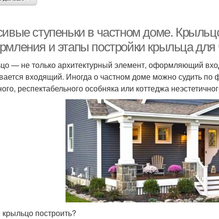
сивые ступеньки в частном доме. Крыльц
рмления и этапы постройки крыльца для 
цо — не только архитектурный элемент, оформляющий вход,
вается входящий. Иногда о частном доме можно судить по ф
ного, респектабельного особняка или коттеджа неэстетичног
е крыльцо построить?