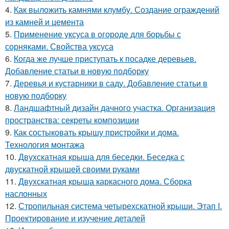
4.
Как выложить камнями клумбу. Создание ограждений
из камней и цемента
5.
Применение уксуса в огороде для борьбы с
сорняками. Свойства уксуса
6.
Когда же лучше приступать к посадке деревьев.
Добавление статьи в новую подборку
7.
Деревья и кустарники в саду. Добавление статьи в
новую подборку
8.
Ландшафтный дизайн дачного участка. Организация
пространства: секреты композиции
9.
Как состыковать крышу пристройки и дома.
Технология монтажа
10.
Двухскатная крыша для беседки. Беседка с
двускатной крышей своими руками
11.
Двухскатная крыша каркасного дома. Сборка
наслонных
12.
Стропильная система четырехскатной крыши. Этап I.
Проектирование и изучение деталей