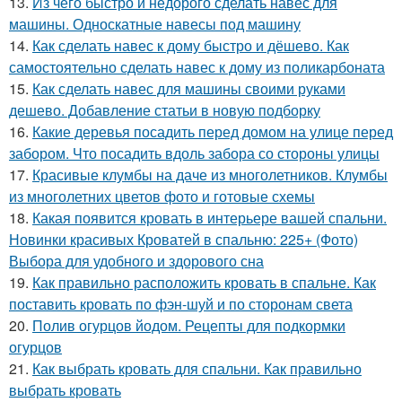
13.
Из чего быстро и недорого сделать навес для
машины. Односкатные навесы под машину
14.
Как сделать навес к дому быстро и дёшево. Как
самостоятельно сделать навес к дому из поликарбоната
15.
Как сделать навес для машины своими руками
дешево. Добавление статьи в новую подборку
16.
Какие деревья посадить перед домом на улице перед
забором. Что посадить вдоль забора со стороны улицы
17.
Красивые клумбы на даче из многолетников. Клумбы
из многолетних цветов фото и готовые схемы
18.
Какая появится кровать в интерьере вашей спальни.
Новинки красивых Кроватей в спальню: 225+ (Фото)
Выбора для удобного и здорового сна
19.
Как правильно расположить кровать в спальне. Как
поставить кровать по фэн-шуй и по сторонам света
20.
Полив огурцов йодом. Рецепты для подкормки
огурцов
21.
Как выбрать кровать для спальни. Как правильно
выбрать кровать