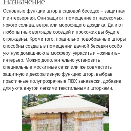
Назначение
Основные функции штор в садовой беседке – защитная
и интерьерная. Они защитят помещение от насекомых,
яркого солнца, ветра или моросящего дождика. Да и от
Шторы для террасы
Шторы для веранды
любопытных взглядов соседей и прохожих вы будете
ограждены. Кроме того, правильно подобранные шторы
способны создать в помещении дачной беседки особо
уютную домашнюю атмосферу, украсить и «оживить»
Ткани для уличных
Влагостойкие шторы
интерьер. Можно дополнительно установить
штор
специальные москитные сетки или же совместить
защитную и декоративную функцию штор, выбрав
практичные полупрозрачные ПВХ занавески, добавив
для уюта внутри легкими текстильными шторками.
Рулонные шторы
Кассетные шторы
Пластиковые шторы
Шторы на веранду