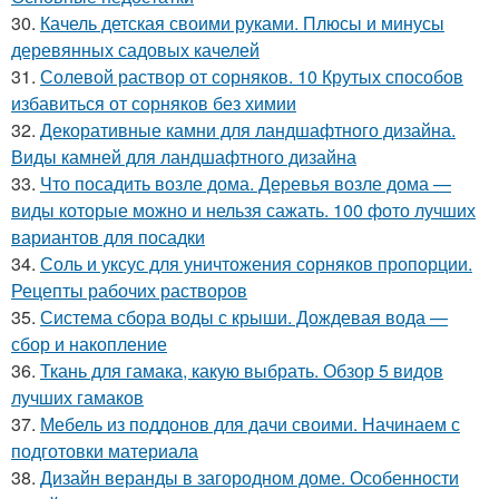
30.
Качель детская своими руками. Плюсы и минусы
деревянных садовых качелей
31.
Солевой раствор от сорняков. 10 Крутых способов
избавиться от сорняков без химии
32.
Декоративные камни для ландшафтного дизайна.
Виды камней для ландшафтного дизайна
33.
Что посадить возле дома. Деревья возле дома —
виды которые можно и нельзя сажать. 100 фото лучших
вариантов для посадки
34.
Соль и уксус для уничтожения сорняков пропорции.
Рецепты рабочих растворов
35.
Система сбора воды с крыши. Дождевая вода —
сбор и накопление
36.
Ткань для гамака, какую выбрать. Обзор 5 видов
лучших гамаков
37.
Мебель из поддонов для дачи своими. Начинаем с
подготовки материала
38.
Дизайн веранды в загородном доме. Особенности