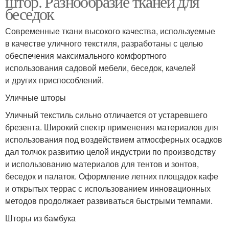
штор. Разнообразие тканей для
беседок
Современные ткани высокого качества, используемые
Водоотталкивающая
в качестве уличного текстиля, разработаны с целью
Ткань для штор
ткань
обеспечения максимального комфортного
использования садовой мебели, беседок, качелей
и других приспособлений.
Ткань для уличных
Водоотталкивающие
Уличные шторы
матрасов
ткани
Уличный текстиль сильно отличается от устаревшего
брезента. Широкий спектр применения материалов для
использования под воздействием атмосферных осадков
дал толчок развитию целой индустрии по производству
Ткань для мебели
Ткань для обивки
и использованию материалов для тентов и зонтов,
беседок и палаток. Оформление летних площадок кафе
и открытых террас с использованием инновационных
методов продолжает развиваться быстрыми темпами.
Гидрофобные ткани
Уличная ткань
Шторы из бамбука