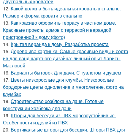
двуспальных кроватей
12.
Какой должна быть идеальная кровать в спальне.
Размер и форма кровати в спальню
13.
Как красиво оформить террасу в частном доме.
Красивые проекты домов с террасой и верандой
пристроенной к дому (фото)
14.
Крытая веранда к дому. Разработка проекта
15.
Дерево ива картинки. Самые красивые виды и сорта
ив для ландшафтного дизайна: личный опыт Ларисы
Масловой
16.
Варианты бытовок Для дачи. С туалетом и душем
17.
Цветы низкорослые для клумбы. Низкорослые
бордюрные цветы однолетние и многолетние, фото на
клумбах
18.
Строительство хозблока на даче. Готовые
конструкции хозблока для дачи
19.
Шторы для беседки из ПВХ морозоустойчивые.
Особенности изделий из ПВХ
20.
Вертикальные шторы для беседки. Шторы ПВХ для