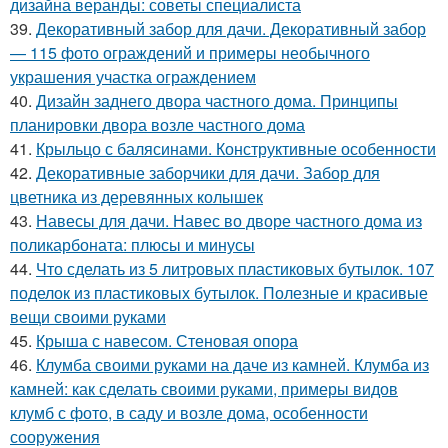
дизайна веранды: советы специалиста
39.
Декоративный забор для дачи. Декоративный забор
— 115 фото ограждений и примеры необычного
украшения участка ограждением
40.
Дизайн заднего двора частного дома. Принципы
планировки двора возле частного дома
41.
Крыльцо с балясинами. Конструктивные особенности
42.
Декоративные заборчики для дачи. Забор для
цветника из деревянных колышек
43.
Навесы для дачи. Навес во дворе частного дома из
поликарбоната: плюсы и минусы
44.
Что сделать из 5 литровых пластиковых бутылок. 107
поделок из пластиковых бутылок. Полезные и красивые
вещи своими руками
45.
Крыша с навесом. Стеновая опора
46.
Клумба своими руками на даче из камней. Клумба из
камней: как сделать своими руками, примеры видов
клумб с фото, в саду и возле дома, особенности
сооружения