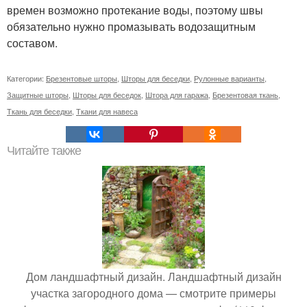
времен возможно протекание воды, поэтому швы
обязательно нужно промазывать водозащитным
составом.
Категории:
Брезентовые шторы
,
Шторы для беседки
,
Рулонные варианты
,
Защитные шторы
,
Шторы для беседок
,
Штора для гаража
,
Брезентовая ткань
,
Ткань для беседки
,
Ткани для навеса
Читайте также
Дом ландшафтный дизайн. Ландшафтный дизайн
участка загородного дома — смотрите примеры