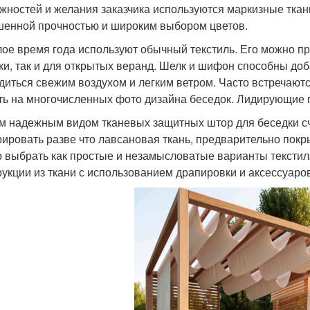
жностей и желания заказчика используются маркизные ткан
енной прочностью и широким выбором цветов.
лое время года используют обычный текстиль. Его можно пр
ки, так и для открытых веранд. Шелк и шифон способны доб
диться свежим воздухом и легким ветром. Часто встречают
ть на многочисленных фото дизайна беседок. Лидирующие 
 надежным видом тканевых защитных штор для беседки счи
рировать разве что лавсановая ткань, предварительно пок
 выбрать как простые и незамысловатые варианты текстиля
рукции из ткани с использованием драпировки и аксессуаро