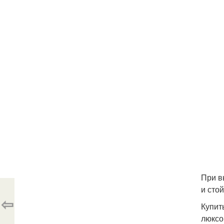
При в
и сто
⇦
Купит
люксо