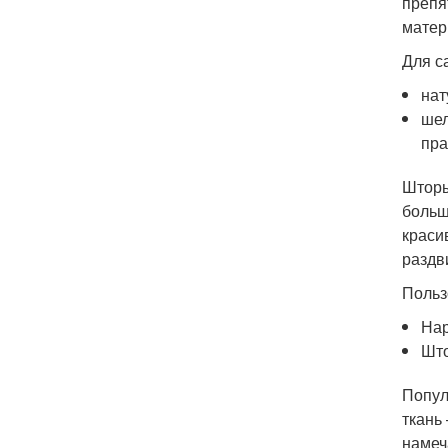
препя
матер
Для с
нат
шел
пра
Шторы
больш
краси
раздв
Польз
На
Што
Попул
ткань
намеч