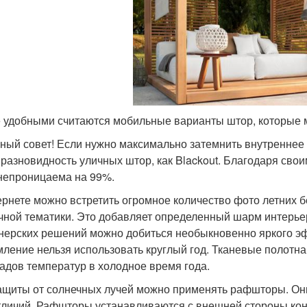
 удобными считаются мобильные варианты штор, которые 
ный совет! Если нужно максимально затемнить внутреннее
 разновидность уличных штор, как Blackout. Благодаря свои
непроницаема на 99%.
ернете можно встретить огромное количество фото летних 
чной тематики. Это добавляет определенный шарм интерь
нерских решений можно добиться необыкновенно яркого эфф
ление нельзя использовать круглый год. Тканевые полотна
адов температур в холодное время года.
ащиты от солнечных лучей можно применять рафшторы. Он
тличий. Рафшторы устанавливаются с внешней стороны кон