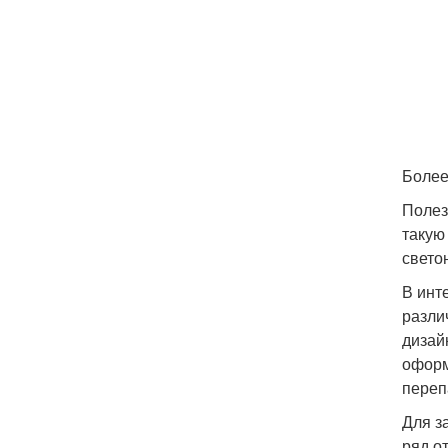
Более
Полез
такую
свето
В инт
разли
дизай
оформ
переп
Для з
ряд о