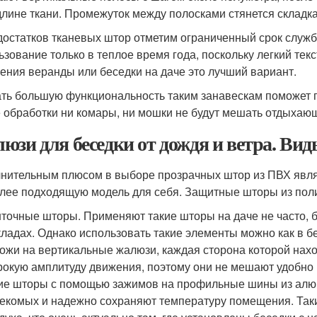
длине ткани. Промежуток между полосками стянется складка
достатков тканевых штор отметим ограниченный срок служб
ьзование только в теплое время года, поскольку легкий тек
ения веранды или беседки на даче это лучший вариант.
ть большую функциональность таким занавескам поможет 
 обработки ни комары, ни мошки не будут мешать отдыхаю
юзи для беседки от дождя и ветра. Ви
нительным плюсом в выборе прозрачных штор из ПВХ явля
лее подходящую модель для себя. Защитные шторы из поли
точные шторы. Применяют такие шторы на даче не часто, 
кладах. Однако использовать такие элементы можно как в б
ожи на вертикальные жалюзи, каждая сторона которой нахо
окую амплитуду движения, поэтому они не мешают удобно 
ие шторы с помощью зажимов на профильные шины из ал
екомых и надежно сохраняют температуру помещения. Так