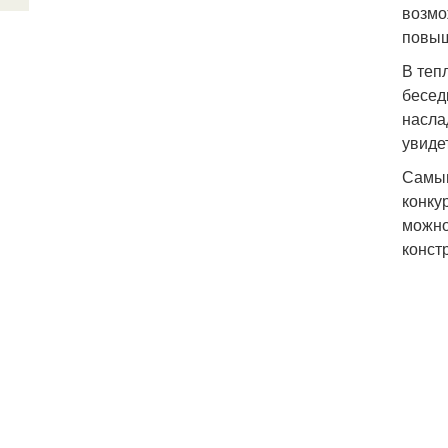
возмо
повыш
В теп
бесед
насла
увиде
Самым
конку
можно
конст