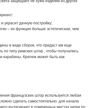
 света защищают не хуже изделий из других
ариант:
 и украсит дачную постройку;
егко – их функция больше эстетическая, чем
ины в виде сборок, что придаст им еще
ь по типу римских штор , чтобы получались
ли карабины. Крепеж может быть как
ления французских штор используется любая
есложно сделать самостоятельно: для начала
чего вытягивают в отмеченных местах нитки по