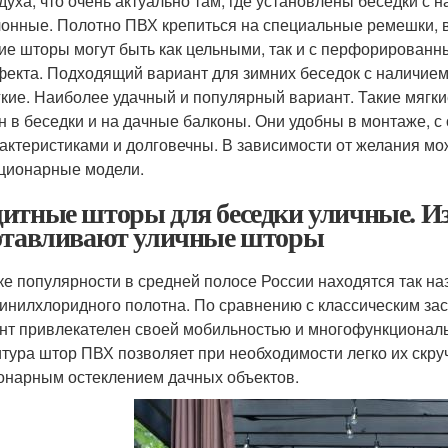
духа, что очень актуально там, где установлены беседки с 
онные. Полотно ПВХ крепиться на специальные ремешки, в
ие шторы могут быть как цельными, так и с перфорированн
екта. Подходящий вариант для зимних беседок с наличием
кие. Наиболее удачный и популярный вариант. Такие мягк
н в беседки и на дачные балконы. Они удобны в монтаже,
актеристиками и долговечны. В зависимости от желания мо
ционарные модели.
итные шторы для беседки уличные. Из
отавливают уличные шторы
ке популярности в средней полосе России находятся так на
инилхлоридного полотна. По сравнению с классическим зас
нт привлекателен своей мобильностью и многофункционал
тура штор ПВХ позволяет при необходимости легко их скру
онарным остеклением дачных объектов.