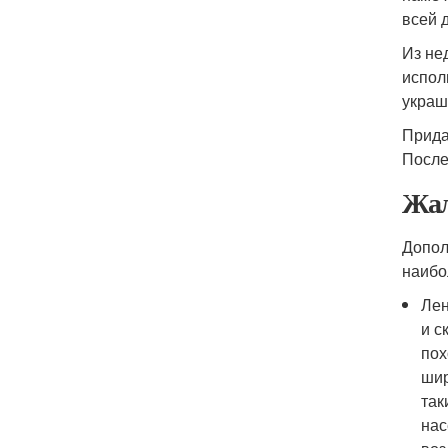
всей 
Из не
испол
украш
Прида
После
Жал
Допол
наибо
Лен
и с
пох
шир
так
нас