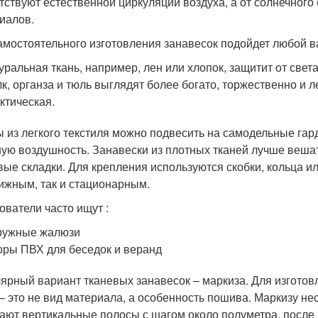
тствуют естественной циркуляции воздуха, а от солнечного
иалов.
амостоятельного изготовления занавесок подойдет любой в
уральная ткань, например, лен или хлопок, защитит от света
к, органза и тюль выглядят более богато, торжественно и л
ктическая.
 из легкого текстиля можно подвесить на самодельные гард
ую воздушность. Занавески из плотных тканей лучше вешат
вые складки. Для крепления используются скобки, кольца и
ижным, так и стационарным.
ователи часто ищут :
ружные жалюзи
ры ПВХ для беседок и веранд
ярный вариант тканевых занавесок – маркиза. Для изготов
 – это не вид материала, а особенность пошива. Маркизу н
ают вертикальные полосы с шагом около полуметра, после 