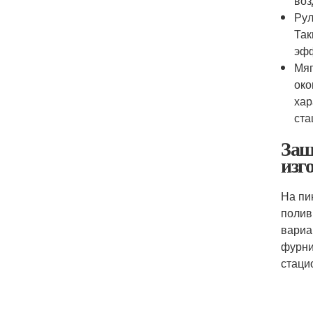
воз
Рул
Так
эфф
Мяг
око
хар
ста
Защ
изг
На пи
полив
вариа
фурни
стаци