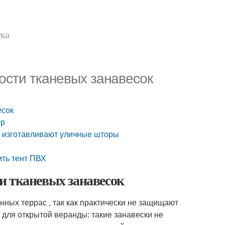
тка
ости тканевых занавесок
есок
ор
в изготавливают уличные шторы
ить тент ПВХ
и тканевых занавесок
нных террас , так как практически не защищают
и для открытой веранды: такие занавески не