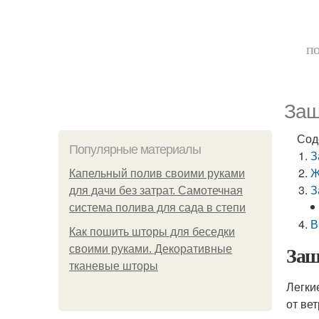
по
Защ
Сод
Популярные материалы
З
Ж
Капельный полив своими руками
З
для дачи без затрат. Самотечная
система полива для сада в степи
В
Как пошить шторы для беседки
Защ
своими руками. Декоративные
тканевые шторы
Легки
от ве