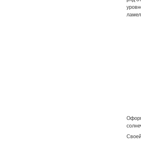
уровн
ламел
Оформ
солне
Своей