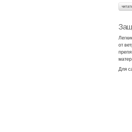
читат
Защ
Легки
от ве
препя
матер
Для с