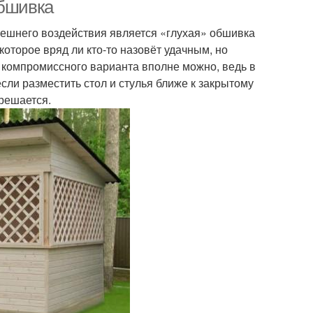
Обшивка
ешнего воздействия является «глухая» обшивка
оторое вряд ли кто-то назовёт удачным, но
вески для беседки
Ткани для беседки
е компромиссного варианта вполне можно, ведь в
если разместить стол и стулья ближе к закрытому
 решается.
ты для беседок