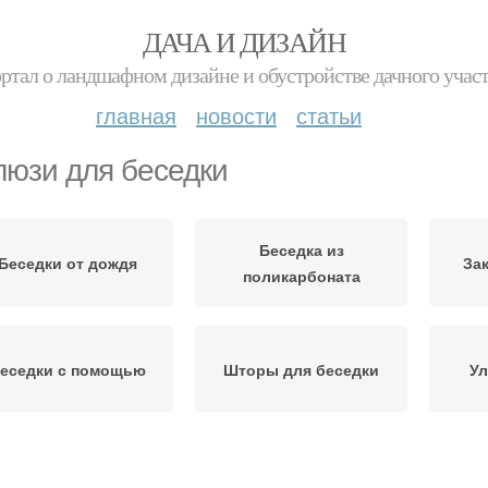
ДАЧА И ДИЗАЙН
ртал о ландшафном дизайне и обустройстве дачного учас
главная
новости
статьи
юзи для беседки
Беседка из
Беседки от дождя
За
поликарбоната
еседки с помощью
Шторы для беседки
У
еревянные жалюзи
Вертикальные жалюзи
Што