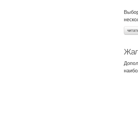
Выбор
неско
читат
Жал
Допол
наибо