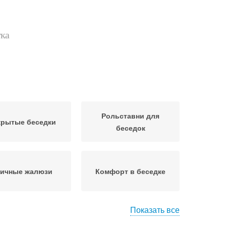
тка
Рольставни для
крытые беседки
беседок
личные жалюзи
Комфорт в беседке
Показать все
ры для беседок
Шторы в беседке