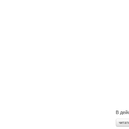
В дей
читат