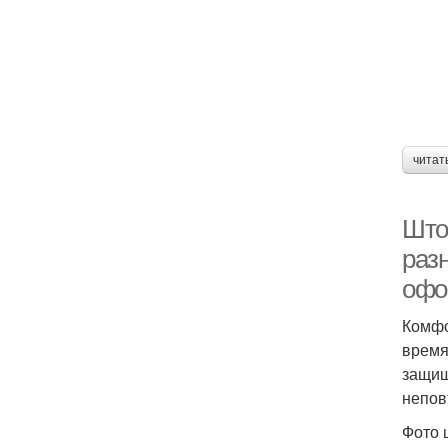
читат
Што
раз
офо
Комфо
время
защищ
непов
Фото 