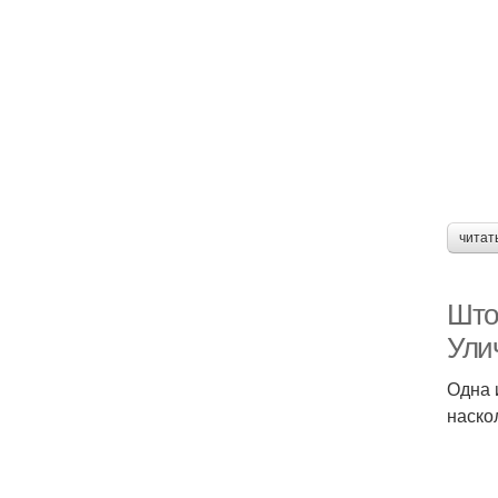
читат
Што
Ули
Одна 
наско