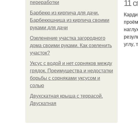
11 
переработки
Барбекю из кирпича для дачи.
Карди
Барбекюшница из кирпича своими
проём
руками для дачи
наглу
резул
Озеленение участка загородного
углу,
дома своими руками. Как озеленить
участок?
Р
Уксус с водой и нет сорняков между
грядок. Преимущества и недостатки
борьбы с сорняками уксусом и
солью
Двухскатная крыша с террасой.
Двускатная