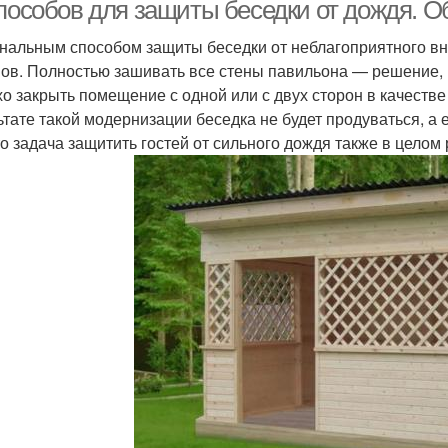
способов для защиты беседки от дождя. 
нальным способом защиты беседки от неблагоприятного вн
ов. Полностью зашивать все стены павильона — решение, к
Штора для беседки
Занавес для беседки
Зана
хо закрыть помещение с одной или с двух сторон в качеств
ьтате такой модернизации беседка не будет продуваться, а 
 то задача защитить гостей от сильного дождя также в целом
оллеты для беседки
Шторы на беседки
Тен