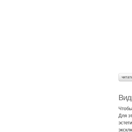
читат
Вид
Чтобы
Для э
эстет
экскл