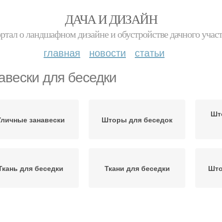
ДАЧА И ДИЗАЙН
ртал о ландшафном дизайне и обустройстве дачного учас
главная
новости
статьи
авески для беседки
Шт
Уличные занавески
Шторы для беседок
Ткань для беседки
Ткани для беседки
Што
алюзи для беседки
Шторы на беседки