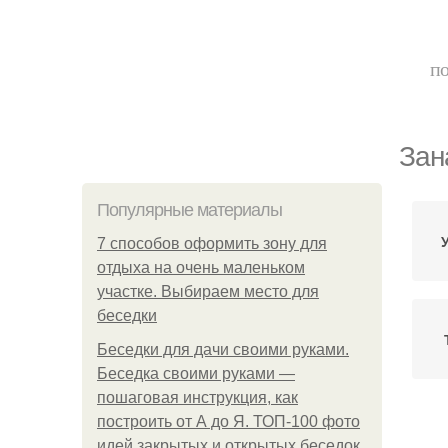
по
Зан
Популярные материалы
7 способов оформить зону для
отдыха на очень маленьком
участке. Выбираем место для
беседки
Беседки для дачи своими руками.
Беседка своими руками —
пошаговая инструкция, как
построить от А до Я. ТОП-100 фото
Ж
идей закрытых и открытых беседок