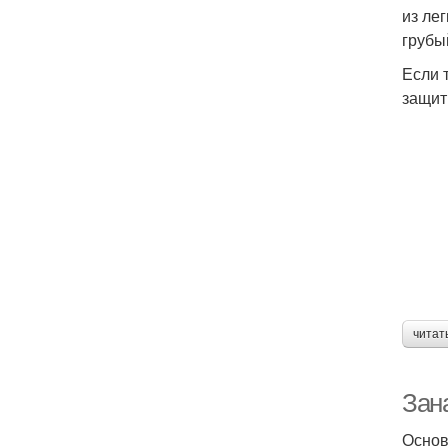
из ле
грубы
Если 
защит
читат
Зан
Основ