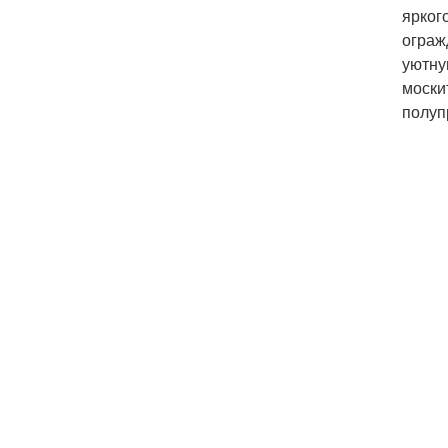
ярког
ограж
уютну
моски
полуп