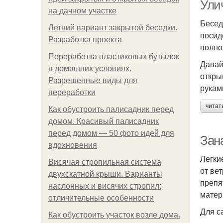
Ули
на дачном участке
Бесед
Летний вариант закрытой беседки.
посид
Разработка проекта
полно
Переработка пластиковых бутылок
Давай
в домашних условиях.
откры
Разрешенные виды для
рукам
переработки
читат
Как обустроить палисадник перед
домом. Красивый палисадник
перед домом — 50 фото идей для
Зан
вдохновения
Легки
Висячая стропильная система
от ве
двухскатной крыши. Варианты
препя
наслонных и висячих стропил:
матер
отличительные особенности
Для с
Как обустроить участок возле дома.