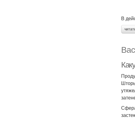
В дей
читат
Вас
Как
Проду
Шторы
утяже
затен
Сфера
засте