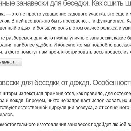
чные занавески для беседки. Как сшить 
ка — это не просто украшение садового участка, это еще и
елок. В ней все должно быть прекрасно…, и функционал,. 
ценный отдых, и большую роль в этом оазисе релакса и ум
те разберемся, для чего нужны уличные занавески, какие б
вания наиболее удобен. И конечно же мы подробно расскаж
и, а фото помогут нам проиллюстрировать весь процесс изг
ь дальше →
авески для беседки от дождя. Особенност
е шторы из текстиля применяются, как правило, для остекле
тра и дождя. Впрочем, никто не запрещает использовать их 
тствуют естественной циркуляции воздуха, а от солнечного
иалов.
амостоятельного изготовления занавесок подойдет любой в