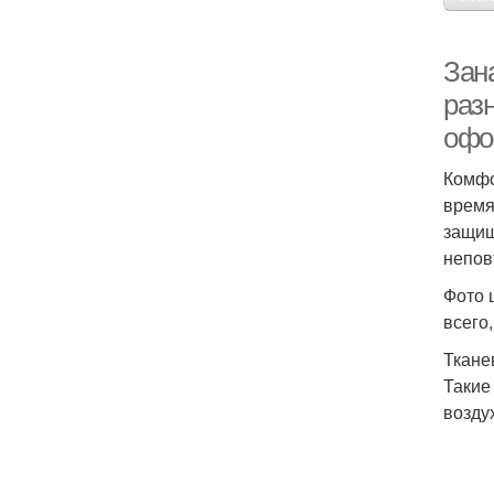
Зан
раз
офо
Комфо
время
защищ
непов
Фото 
всего
Ткане
Такие
возду