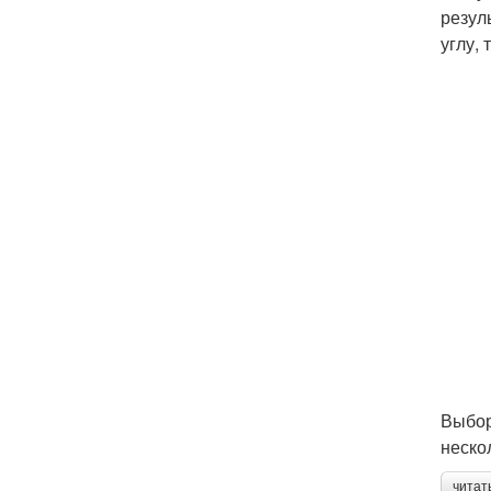
резул
углу,
Выбор
неско
читат