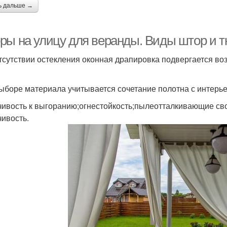
ь дальше →
ры на улицу для веранды. Виды штор и тю
тсутствии остекления оконная драпировка подвергается во
ыборе материала учитывается сочетание полотна с интерье
чивость к выгоранию;огнестойкость;пылеотталкивающие св
чивость.