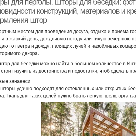
ры для перголы. Шторы для беседки: фот
новидности конструкций, материалов и кр
рмления штор
ртным местом для проведения досуга, отдыха и приема гос
 и в жаркий день, дождливую погоду или тихую вечернюю п
ают от ветра и дождя, палящих лучей и назойливых комаро
торимого декора.
штор для беседки можно найти в большом количестве в Инт
, стоит изучить из достоинства и недостатки, чтоб сделать 
вые занавеси
 шторы удачно подходят для остекленных или открытых бес
ха. Ткань для таких целей нужно брать легкую: шелк, органза