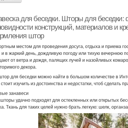
авеска для беседки. Шторы для беседки:
новидности конструкций, материалов и кр
рмления штор
ртным местом для проведения досуга, отдыха и приема гос
 и в жаркий день, дождливую погоду или тихую вечернюю п
ают от ветра и дождя, палящих лучей и назойливых комаро
торимого декора.
штор для беседки можно найти в большом количестве в Инт
, стоит изучить из достоинства и недостатки, чтоб сделать 
вые занавеси
 шторы удачно подходят для остекленных или открытых бес
ха. Ткань для таких целей нужно брать легкую: шелк, органза