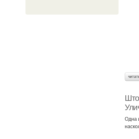
читат
Што
Ули
Одна 
наско