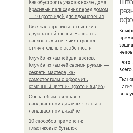
Што
Как обустроить участок возле дома.
раз
Красивый палисадник перед домом
— 50 фото идей для вдохновения
офо
Висячая стропильная система
Комфо
двухскатной крыши. Варианты
время
наслонных и висячих стропил:
защищ
отличительные особенности
непов
Клумба из камней для цветов.
Фото 
Клумба из камней своими руками —
всего
секреты мастера, как
Ткане
самостоятельно оформить
Такие
каменный цветник! (фото и видео)
возду
Сосна обыкновенная в
ландшафтном дизайне. Сосны в
ландшафтном дизайне
10 способов применения
пластиковых бутылок