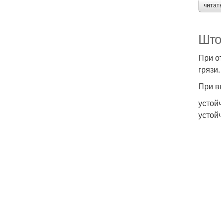
читат
Што
При о
грязи.
При в
устой
устой