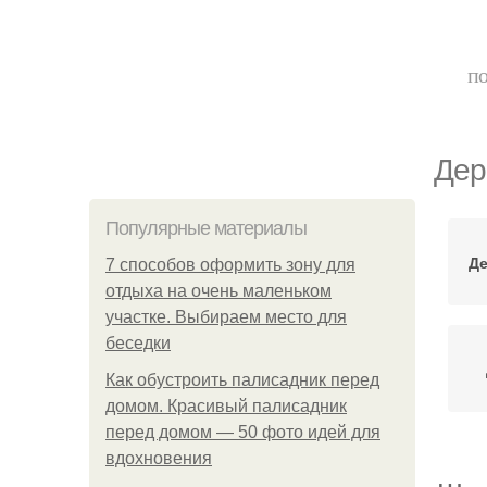
по
Дер
Популярные материалы
Де
7 способов оформить зону для
отдыха на очень маленьком
участке. Выбираем место для
беседки
Как обустроить палисадник перед
домом. Красивый палисадник
перед домом — 50 фото идей для
вдохновения