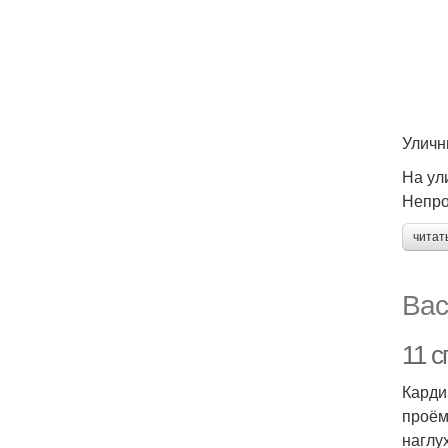
Уличн
На ул
Непро
читат
Вас
11 
Карди
проём
наглу