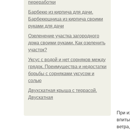
переработки
Барбекю из кирпича для дачи.
Барбекюшница из кирпича своими
руками для дачи
Озеленение участка загородного
дома своими руками. Как озеленить
участок?
Уксус с водой и нет сорняков между
грядок. Преимущества и недостатки
борьбы с сорняками уксусом и
солью
Двухскатная крыша с террасой.
Двускатная
При и
впиты
ветра