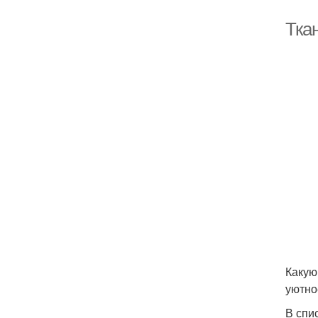
Тка
Какую
уютно
В спи