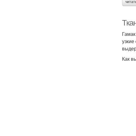
читат
Ткан
Гамак
узкие
выдер
Как в