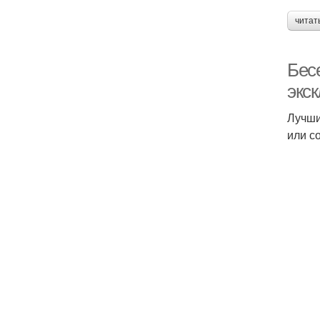
читат
Бес
экс
Лучши
или с