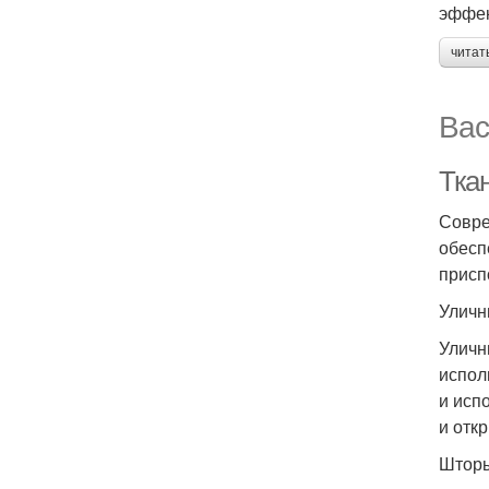
эффек
читат
Вас
Тка
Совре
обесп
присп
Уличн
Уличн
испол
и исп
и отк
Шторы