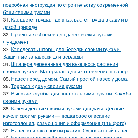
подробная инструкция по строительству современной
бани своими руками
31.
Как цветет груша. Где и как растёт груша в саду и в
дикой природе
32.
Проекты хозблоков для дачи своими руками.
Фундамент
33.
Как сделать шторы для беседки своими руками.
Защитные занавески для веранды
34.
Шпалера деревянная для вьющихся растений
своими руками. Материалы для изготовления шпалер
35.
Навес перед домом. Самый простой навес у дома.
36.
Терраса к дому своими руками
37.
Высокие клумбы для цветов своими руками. Клумба
своими руками
38.
Качели детские своими руками для дачи. Детские
качели своими руками — пошаговое описание
изготовления, размещения и оформления (115 фото)
39.
Навес к сараю своими руками. Односкатный навес
40.
Навес из поликарбоната над крыльцом частного