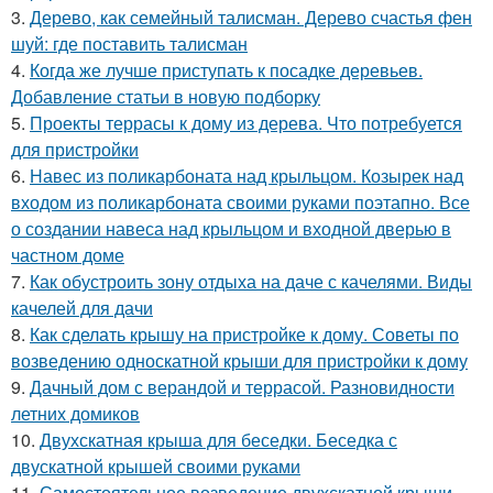
3.
Дерево, как семейный талисман. Дерево счастья фен
шуй: где поставить талисман
4.
Когда же лучше приступать к посадке деревьев.
Добавление статьи в новую подборку
5.
Проекты террасы к дому из дерева. Что потребуется
для пристройки
6.
Навес из поликарбоната над крыльцом. Козырек над
входом из поликарбоната своими руками поэтапно. Все
о создании навеса над крыльцом и входной дверью в
частном доме
7.
Как обустроить зону отдыха на даче с качелями. Виды
качелей для дачи
8.
Как сделать крышу на пристройке к дому. Советы по
возведению односкатной крыши для пристройки к дому
9.
Дачный дом с верандой и террасой. Разновидности
летних домиков
10.
Двухскатная крыша для беседки. Беседка с
двускатной крышей своими руками
11.
Самостоятельное возведение двухскатной крыши.