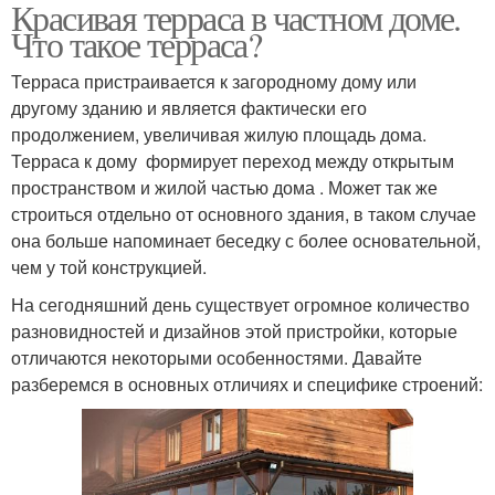
Красивая терраса в частном доме.
Садовые беседки
Закрытые беседки
Что такое терраса?
Терраса пристраивается к загородному дому или
другому зданию и является фактически его
продолжением, увеличивая жилую площадь дома.
Дачные беседки
Красивые беседки
Терраса к дому формирует переход между открытым
пространством и жилой частью дома . Может так же
строиться отдельно от основного здания, в таком случае
Беседка с
она больше напоминает беседку с более основательной,
Беседка для дачи
четырехскатной
чем у той конструкцией.
крышей
На сегодняшний день существует огромное количество
разновидностей и дизайнов этой пристройки, которые
отличаются некоторыми особенностями. Давайте
Кованые беседки
Беседки из дерева
разберемся в основных отличиях и специфике строений: