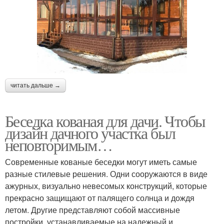
Беседка из дерева
Стиль с мангалом
Садовая беседка
Бюджетная беседка
читать дальше →
Беседка за пару
Стильная беседка
Беседка кованая для дачи. Чтобы
дизайн дачного участка был
неповторимым…
Современные кованые беседки могут иметь самые
Шторы в беседку
Шторы для беседки
разные стилевые решения. Одни сооружаются в виде
ажурных, визуально невесомых конструкций, которые
прекрасно защищают от палящего солнца и дождя
летом. Другие представляют собой массивные
Рольшторы для
Беседка со шторами
постройки, устанавливаемые на надежный и
открытой беседки