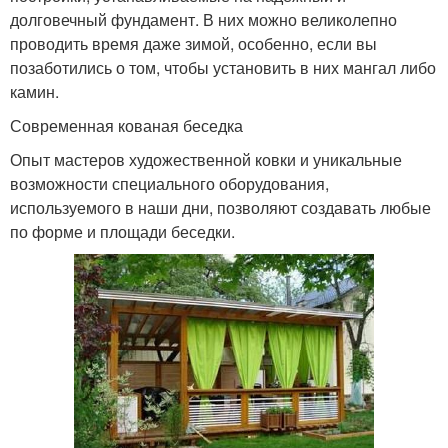
долговечный фундамент. В них можно великолепно
проводить время даже зимой, особенно, если вы
позаботились о том, чтобы установить в них мангал либо
камин.
Современная беседка
Деревянные беседки
Современная кованая беседка
Опыт мастеров художественной ковки и уникальные
возможности специального оборудования,
Крутая беседка
Простая беседка
используемого в наши дни, позволяют создавать любые
по форме и площади беседки.
Беседки с мангалом